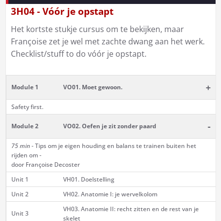
3H04 - Vóór je opstapt
Het kortste stukje cursus om te bekijken, maar
Françoise zet je wel met zachte dwang aan het werk.
Checklist/stuff to do vóór je opstapt.
+
Module 1
VO01. Moet gewoon.
Safety first.
-
Module 2
VO02. Oefen je zit zonder paard
75 min -
Tips om je eigen houding en balans te trainen buiten het
rijden om -
door Françoise Decoster
Unit 1
VH01. Doelstelling
Unit 2
VH02. Anatomie I: je wervelkolom
VH03. Anatomie II: recht zitten en de rest van je
Unit 3
skelet