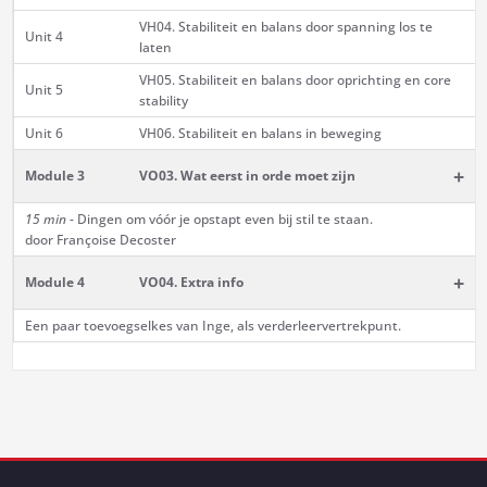
VH04. Stabiliteit en balans door spanning los te
Unit 4
laten
VH05. Stabiliteit en balans door oprichting en core
Unit 5
stability
Unit 6
VH06. Stabiliteit en balans in beweging
+
Module 3
VO03. Wat eerst in orde moet zijn
15 min
- Dingen om vóór je opstapt even bij stil te staan.
door Françoise Decoster
+
Module 4
VO04. Extra info
Een paar toevoegselkes van Inge, als verderleervertrekpunt.