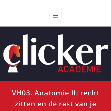
Ga
ClickerAcademie
De meest paardvriendelijke opleiding van de lage landen
naar
de
inhoud
VH03. Anatomie II: recht
zitten en de rest van je