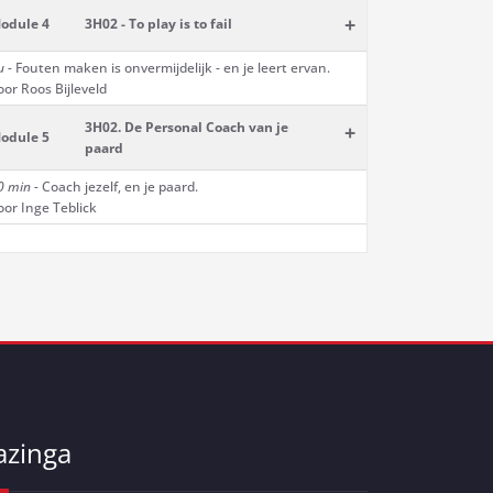
+
odule 4
3H02 - To play is to fail
u -
Fouten maken is onvermijdelijk - en je leert ervan.
oor Roos Bijleveld
3H02. De Personal Coach van je
+
odule 5
paard
0 min -
Coach jezelf, en je paard.
oor Inge Teblick
azinga