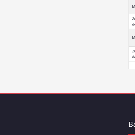
M
2
d
M
2
d
B