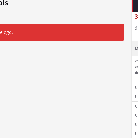
als
3
3
gelogd.
M
c
c
d
=
U
U
U
U
U
U