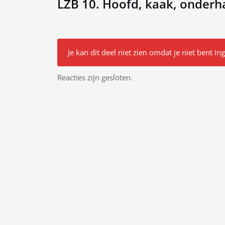
LZB 10. Hoofd, kaak, onderh
Je kan dit deel niet zien omdat je niet bent in
Bericht
Reacties zijn gesloten.
navigatie