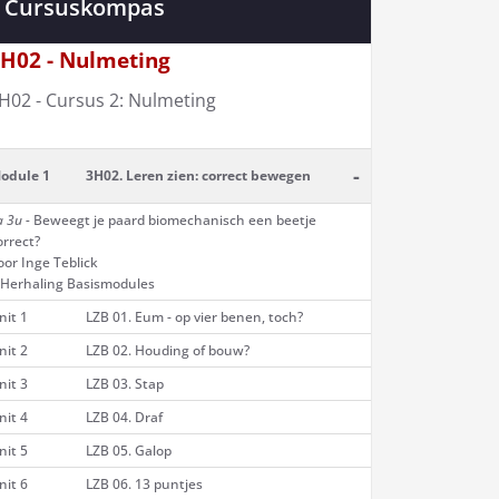
Cursuskompas
H02 - Nulmeting
H02 - Cursus 2: Nulmeting
-
odule 1
3H02. Leren zien: correct bewegen
a 3u -
Beweegt je paard biomechanisch een beetje
orrect?
oor Inge Teblick
 Herhaling Basismodules
nit 1
LZB 01. Eum - op vier benen, toch?
nit 2
LZB 02. Houding of bouw?
nit 3
LZB 03. Stap
nit 4
LZB 04. Draf
nit 5
LZB 05. Galop
nit 6
LZB 06. 13 puntjes