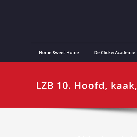
Ga
naar
de
ClickerAcademie
De meest paardvriendelijke opleiding van de lag
inhoud
Home Sweet Home
De ClickerAcademie
LZB 10. Hoofd, kaak