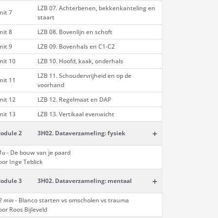
LZB 07. Achterbenen, bekkenkanteling en
nit 7
staart
nit 8
LZB 08. Bovenlijn en schoft
nit 9
LZB 09. Bovenhals en C1-C2
nit 10
LZB 10. Hoofd, kaak, onderhals
LZB 11. Schoudervrijheid en op de
nit 11
voorhand
nit 12
LZB 12. Regelmaat en DAP
nit 13
LZB 13. Vertikaal evenwicht
+
odule 2
3H02. Dataverzameling: fysiek
1u
- De bouw van je paard
oor Inge Teblick
+
odule 3
3H02. Dataverzameling: mentaal
2 min -
Blanco starten vs omscholen vs trauma
oor Roos Bijleveld