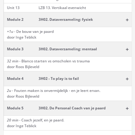
Unit 13
LZB 13. Vertikaal evenwicht
+
Module 2
3H02. Dataverzameling: fysiek
+1u
- De bouw van je paard
door Inge Teblick
+
Module 3
3H02. Dataverzameling: mentaal
32 min -
Blanco starten vs omscholen vs trauma
door Roos Bijleveld
+
Module 4
3H02 - To play is to fail
2u -
Fouten maken is onvermijdelijk - en je leert ervan.
door Roos Bijleveld
+
Module 5
3H02. De Personal Coach van je paard
20 min -
Coach jezelf, en je paard.
door Inge Teblick