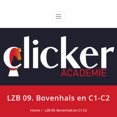
Ga
ClickerAcademie
De meest paardvriendelijke opleiding van de lage landen
naar
de
inhoud
LZB 09. Bovenhals en C1-C2
Home
LZB 09. Bovenhals en C1-C2