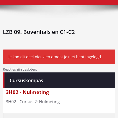
LZB 09. Bovenhals en C1-C2
Je kan dit deel niet zien omdat je niet bent ingelogd.
Reacties zijn gesloten.
Bericht
Cursuskompas
navigatie
3H02 - Nulmeting
3H02 - Cursus 2: Nulmeting