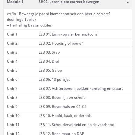
-
Module 1
3H02. Leren zien: correct bewegen
ca 3u -
Beweegt je paard biomechanisch een beetje correct?
door Inge Teblick
= Herhaling Basismodules
Unit 1
LZB 01. Eum - op vier benen, toch?
Unit 2
LZB 02. Houding of bouw?
Unit 3
LZB 03. Stap
Unit 4
LZB 04. Draf
Unit 5
LZB 05. Galop
Unit 6
LZB 06. 13 puntjes
Unit 7
LZB 07. Achterbenen, bekkenkanteling en staart
Unit 8
LZB 08. Bovenlijn en schoft
Unit 9
LZB 09. Bovenhals en C1-C2
Unit 10
LZB 10. Hoofd, kaak, onderhals
Unit 11
LZB 11. Schoudervrijheid en op de voorhand
Unit 12
LZB 12. Regelmaat en DAP