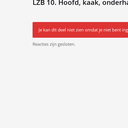
LZB 10. Hoofd, kaak, onderh
Je kan dit deel niet zien omdat je niet bent in
Bericht
Reacties zijn gesloten.
navigatie