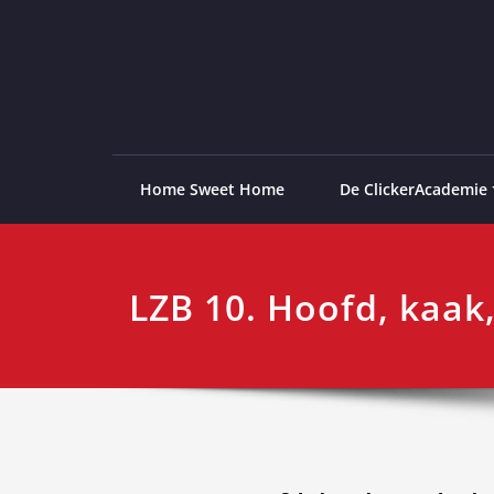
Ga
naar
de
ClickerAcademie
De meest paardvriendelijke opleiding van de lag
inhoud
Home Sweet Home
De ClickerAcademie
LZB 10. Hoofd, kaak