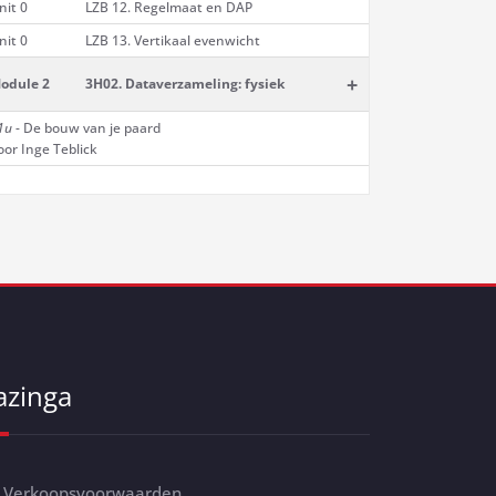
nit 0
LZB 12. Regelmaat en DAP
nit 0
LZB 13. Vertikaal evenwicht
+
odule 2
3H02. Dataverzameling: fysiek
1u
- De bouw van je paard
oor Inge Teblick
azinga
Verkoopsvoorwaarden