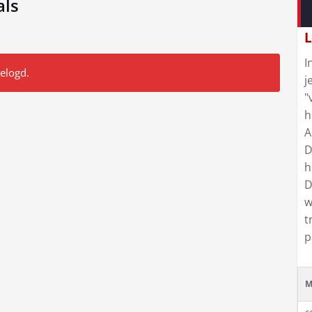
als
L
I
gelogd.
j
"
h
A
D
h
D
w
t
p
M
c