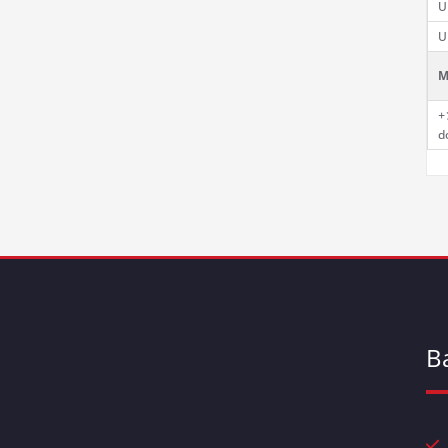
U
U
M
+
d
B