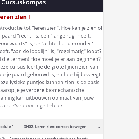
Cursuskompas
eren zien I
ntroductie tot "leren zien". Hoe kan je zien of
e paard "recht" is, een "lange rug" heeft,
voorwaarts" is, de "achterhand eronder"
eeft, "aan de loodlijn" is, "regelmatig" loopt?
l die termen! Hoe moet je er aan beginnen?
eze cursus leert je de grote lijnen zien van
oe je paard gebouwd is, en hoe hij beweegt.
eze fysieke puntjes kunnen zien is de basis
aarop je je verdere biomechanische
raining kan uitbouwen op maat van jouw
aard.
4u
- door Inge Teblick
-
odule 1
3H02. Leren zien: correct bewegen
a 3u -
Beweegt je paard biomechanisch een beetje