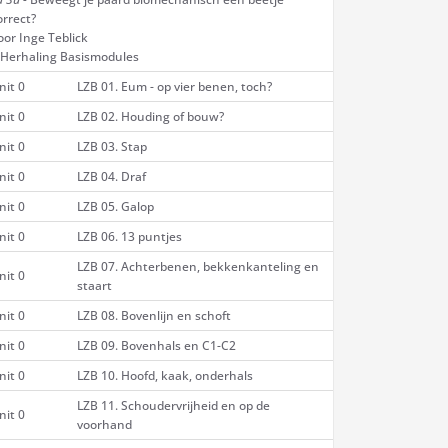
orrect?
oor Inge Teblick
 Herhaling Basismodules
nit 0
LZB 01. Eum - op vier benen, toch?
nit 0
LZB 02. Houding of bouw?
nit 0
LZB 03. Stap
nit 0
LZB 04. Draf
nit 0
LZB 05. Galop
nit 0
LZB 06. 13 puntjes
LZB 07. Achterbenen, bekkenkanteling en
nit 0
staart
nit 0
LZB 08. Bovenlijn en schoft
nit 0
LZB 09. Bovenhals en C1-C2
nit 0
LZB 10. Hoofd, kaak, onderhals
LZB 11. Schoudervrijheid en op de
nit 0
voorhand