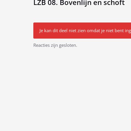
LZB 08. Bovenlijn en schoft
Je kan dit deel niet zien omdat je niet bent in
Bericht
Reacties zijn gesloten.
navigatie