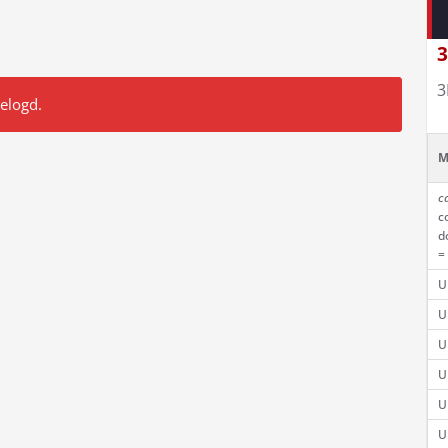
3
3
gelogd.
M
c
c
d
=
U
U
U
U
U
U