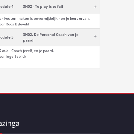
+
odule 4
3H02 - To play is to fail
u -
Fouten maken is onvermijdelijk - en je leert ervan.
oor Roos Bijleveld
3H02. De Personal Coach van je
+
odule 5
paard
0 min -
Coach jezelf, en je paard.
oor Inge Teblick
azinga