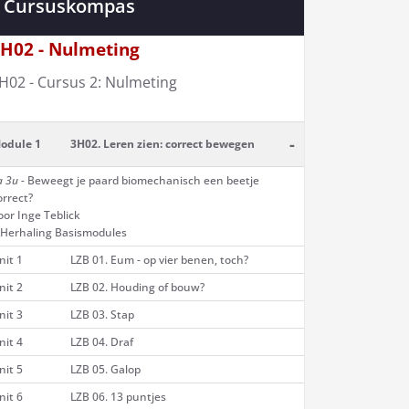
Cursuskompas
H02 - Nulmeting
H02 - Cursus 2: Nulmeting
-
odule 1
3H02. Leren zien: correct bewegen
a 3u -
Beweegt je paard biomechanisch een beetje
orrect?
oor Inge Teblick
 Herhaling Basismodules
nit 1
LZB 01. Eum - op vier benen, toch?
nit 2
LZB 02. Houding of bouw?
nit 3
LZB 03. Stap
nit 4
LZB 04. Draf
nit 5
LZB 05. Galop
nit 6
LZB 06. 13 puntjes