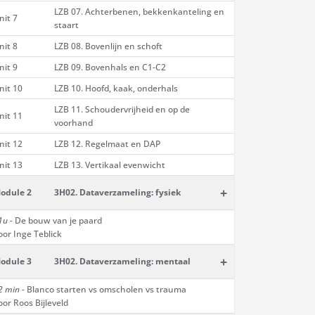
LZB 07. Achterbenen, bekkenkanteling en
nit 7
staart
nit 8
LZB 08. Bovenlijn en schoft
nit 9
LZB 09. Bovenhals en C1-C2
nit 10
LZB 10. Hoofd, kaak, onderhals
LZB 11. Schoudervrijheid en op de
nit 11
voorhand
nit 12
LZB 12. Regelmaat en DAP
nit 13
LZB 13. Vertikaal evenwicht
+
odule 2
3H02. Dataverzameling: fysiek
1u
- De bouw van je paard
oor Inge Teblick
+
odule 3
3H02. Dataverzameling: mentaal
2 min -
Blanco starten vs omscholen vs trauma
oor Roos Bijleveld