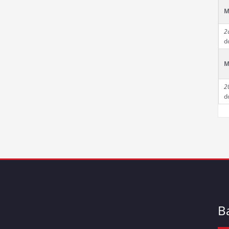
M
2
d
M
2
d
B