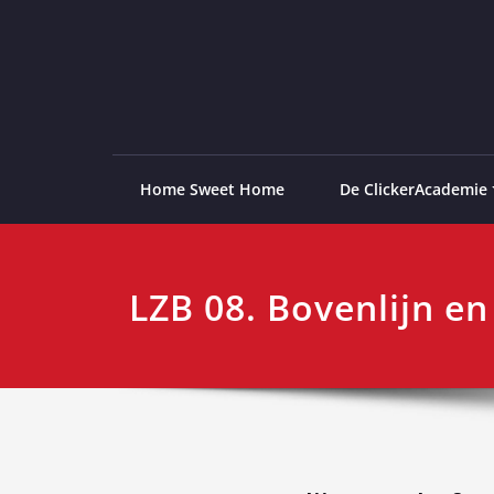
Ga
naar
de
ClickerAcademie
De meest paardvriendelijke opleiding van de lag
inhoud
Home Sweet Home
De ClickerAcademie
LZB 08. Bovenlijn en