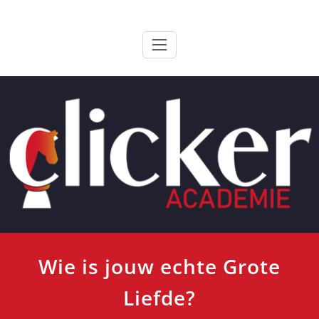
Ga
ClickerAcademie
De meest paardvriendelijke opleiding van de lage landen
naar
de
inhoud
Wie is jouw echte Grote
Liefde?