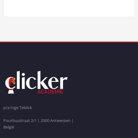
p/a Inge Teblick
Pourbusstraat 2/1 | 2000 Antwerpen |
België