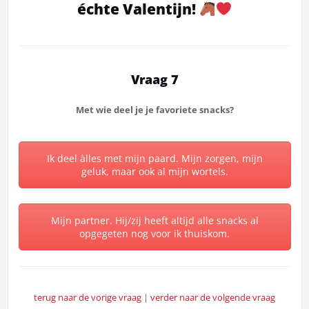
échte Valentijn!
Vraag 7
Met wie deel je je favoriete snacks?
Ik deel àlles met mijn paard. Mijn zorgen, mijn
geluk, maar ook al mijn wortels.
Mijn partner. Hij/zij heeft altijd alle snacks al
opgegeten nog voor ik thuiskom.
terug naar de vorige vraag
|
verder naar de volgende vraag