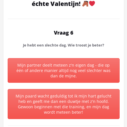
échte Valentijn!
Vraag 6
Je hebt een slechte dag. Wie troost je beter?
Mijn partner deelt meteen z'n eigen dag - die op
één of andere manier altijd nog veel slechter was
dan de mijne.
Mijn paard wacht geduldig tot ik mijn hart gelucht
heb en geeft me dan een duwtje met z'n hoofd.
Gewoon beginnen met die training, en mijn dag
wordt meteen beter!