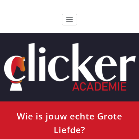
Ga
ClickerAcademie
De meest paardvriendelijke opleiding van de lage landen
naar
de
inhoud
Wie is jouw echte Grote
Liefde?