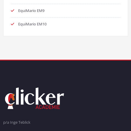
EquiMario EM9
EquiMario EM10
p/a Inge Teblick