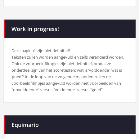
Work in progress!
Deze pagina’s zijn niet definitief!
Teksten zullen worden aangevuld en zelfs veranderd worden.
Ook de voorbeeldfilmpjes zijn niet definitief, omdat ze
onderdeel zijn van het scoretesten: wat is ‘voldoende’, wat is
‘goed’? In de loop van de volgende maanden zullen de
voorbeeldfilmpjes aangevuld worden met voorbeelden van
“onvoldoende” versus “voldoende” versus “goed”.
Equimario