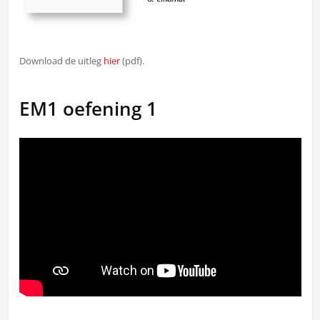
Download de uitleg
hier
(pdf).
EM1 oefening 1