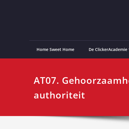
Ga
naar
de
ClickerAcademie
De meest paardvriendelijke opleiding van de lag
inhoud
Home Sweet Home
De ClickerAcademie
AT07. Gehoorzaamh
authoriteit