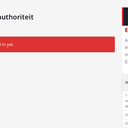
uthoriteit
E
A
 in yet.
m
m
E
M
1
m
d
U
U