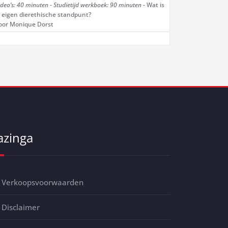
ideo’s: 40 minuten - Studietijd werkboek: 90 minuten
- Wat is
e eigen dierethische standpunt?
oor Monique Dorst
azinga
Verkoopsvoorwaarden
Disclaimer