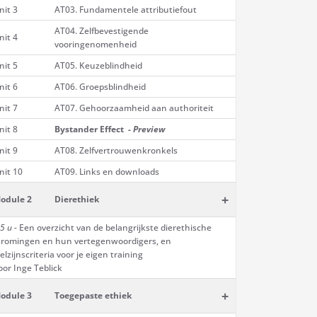
nit 3
AT03. Fundamentele attributiefout
AT04. Zelfbevestigende
nit 4
vooringenomenheid
nit 5
AT05. Keuzeblindheid
nit 6
AT06. Groepsblindheid
nit 7
AT07. Gehoorzaamheid aan authoriteit
nit 8
Bystander Effect -
Preview
nit 9
AT08. Zelfvertrouwenkronkels
nit 10
AT09. Links en downloads
+
odule 2
Dierethiek
5 u -
Een overzicht van de belangrijkste dierethische
tromingen en hun vertegenwoordigers, en
elzijnscriteria voor je eigen training
oor Inge Teblick
+
odule 3
Toegepaste ethiek