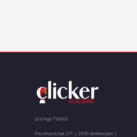
p/a Inge Teblick
Pourbusstraat 2/1 | 2000 Antwerpen |