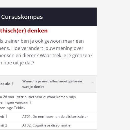
Cursuskompas
thisch(er) denken
ls trainer ben je ook gewoon maar een
ens. Hoe verandert jouw mening over
ensen en dieren? Waar trek je je grenzen?
n hoe uit je dat?
Waarom je niet alles moet geloven
-
odule 1
wat je denkt
 u 20 min
- Attributietheorie: waar komen mijn
eningen vandaan?
oor Inge Teblick
nit 1
AT01. De eenhoorn en de clickertrainer
nit 2
AT02. Cognitieve dissonantie