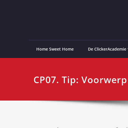
Ga
naar
de
ClickerAcademie
De meest paardvriendelijke opleiding van de lag
inhoud
Home Sweet Home
De ClickerAcademie
CP07. Tip: Voorwerp