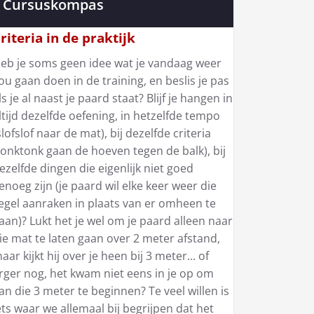
Cursuskompas
riteria in de praktijk
eb je soms geen idee wat je vandaag weer
ou gaan doen in de training, en beslis je pas
ls je al naast je paard staat? Blijf je hangen in
ltijd dezelfde oefening, in hetzelfde tempo
slofslof naar de mat), bij dezelfde criteria
tonktonk gaan de hoeven tegen de balk), bij
ezelfde dingen die eigenlijk niet goed
enoeg zijn (je paard wil elke keer weer die
egel aanraken in plaats van er omheen te
aan)? Lukt het je wel om je paard alleen naar
ie mat te laten gaan over 2 meter afstand,
aar kijkt hij over je heen bij 3 meter... of
rger nog, het kwam niet eens in je op om
an die 3 meter te beginnen? Te veel willen is
ets waar we allemaal bij begrijpen dat het