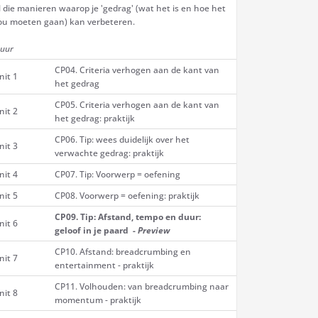
l die manieren waarop je 'gedrag' (wat het is en hoe het
ou moeten gaan) kan verbeteren.
 uur
CP04. Criteria verhogen aan de kant van
nit 1
het gedrag
CP05. Criteria verhogen aan de kant van
nit 2
het gedrag: praktijk
CP06. Tip: wees duidelijk over het
nit 3
verwachte gedrag: praktijk
nit 4
CP07. Tip: Voorwerp = oefening
nit 5
CP08. Voorwerp = oefening: praktijk
CP09. Tip: Afstand, tempo en duur:
nit 6
geloof in je paard -
Preview
CP10. Afstand: breadcrumbing en
nit 7
entertainment - praktijk
CP11. Volhouden: van breadcrumbing naar
nit 8
momentum - praktijk