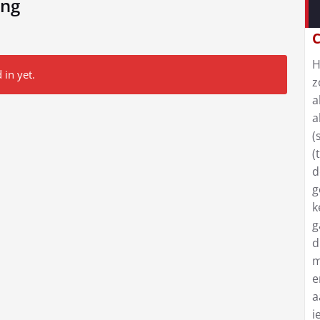
ing
C
H
 in yet.
z
a
a
(
(
d
g
k
g
d
m
e
a
i