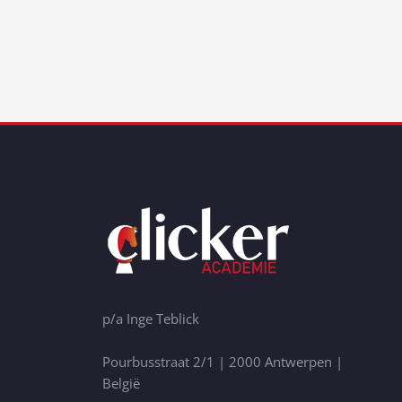
p/a Inge Teblick
Pourbusstraat 2/1 | 2000 Antwerpen |
België