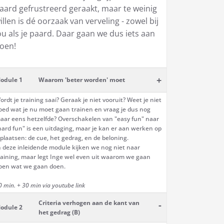
aard gefrustreerd geraakt, maar te weinig
illen is dé oorzaak van verveling - zowel bij
ou als je paard. Daar gaan we dus iets aan
oen!
+
odule 1
Waarom 'beter worden' moet
ordt je training saai? Geraak je niet vooruit? Weet je niet
oed wat je nu moet gaan trainen en vraag je dus nog
aar eens hetzelfde? Overschakelen van "easy fun" naar
hard fun" is een uitdaging, maar je kan er aan werken op
 plaatsen: de cue, het gedrag, en de beloning.
n deze inleidende module kijken we nog niet naar
raining, maar legt Inge wel even uit waarom we gaan
oen wat we gaan doen.
0 min. + 30 min via youtube link
Criteria verhogen aan de kant van
-
odule 2
het gedrag (B)