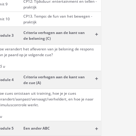
CP12: Tijdsduur: entertainment en tellen -
nit 9
praktijk
CP13. Tempo: de fun van het bewegen -
nit 10
praktijk
Criteria verhogen aan de kant van
+
odule 3
de beloning (C)
oe verandert het afleveren van je beloning de respons
an je paard op je volgende cue?
,5 u
Criteria verhogen aan de kant van
+
odule 4
de cue (A)
oe cues ontstaan uit training, hoe je je cues
erandert/aanpast/vervaagt/verheldert, en hoe je naar
timuluscontrole werkt.
 u
+
odule 5
Een ander ABC