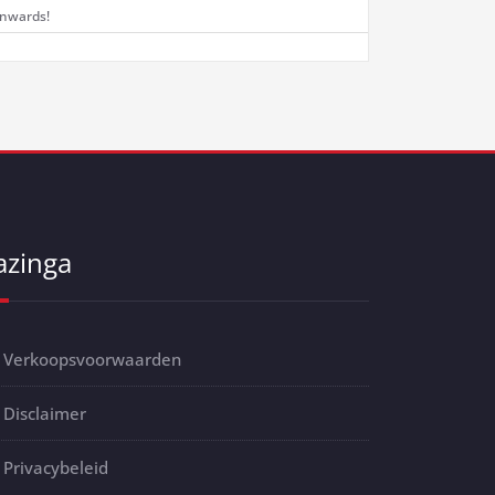
nwards!
azinga
Verkoopsvoorwaarden
Disclaimer
Privacybeleid