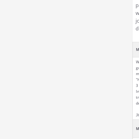
p
w
j
d
M
W
g
m
"
3
I
t
d
3
M