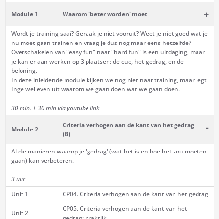
+
Module 1
Waarom 'beter worden' moet
Wordt je training saai? Geraak je niet vooruit? Weet je niet goed wat je
nu moet gaan trainen en vraag je dus nog maar eens hetzelfde?
Overschakelen van "easy fun" naar "hard fun" is een uitdaging, maar
je kan er aan werken op 3 plaatsen: de cue, het gedrag, en de
beloning.
In deze inleidende module kijken we nog niet naar training, maar legt
Inge wel even uit waarom we gaan doen wat we gaan doen.
30 min. + 30 min via youtube link
Criteria verhogen aan de kant van het gedrag
-
Module 2
(B)
Al die manieren waarop je 'gedrag' (wat het is en hoe het zou moeten
gaan) kan verbeteren.
3 uur
Unit 1
CP04. Criteria verhogen aan de kant van het gedrag
CP05. Criteria verhogen aan de kant van het
Unit 2
gedrag: praktijk