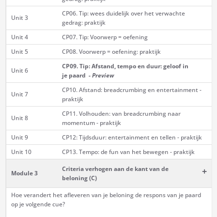
CP06. Tip: wees duidelijk over het verwachte
Unit 3
gedrag: praktijk
Unit 4
CP07. Tip: Voorwerp = oefening
Unit 5
CP08. Voorwerp = oefening: praktijk
CP09. Tip: Afstand, tempo en duur: geloof in
Unit 6
je paard -
Preview
CP10. Afstand: breadcrumbing en entertainment -
Unit 7
praktijk
CP11. Volhouden: van breadcrumbing naar
Unit 8
momentum - praktijk
Unit 9
CP12: Tijdsduur: entertainment en tellen - praktijk
Unit 10
CP13. Tempo: de fun van het bewegen - praktijk
Criteria verhogen aan de kant van de
+
Module 3
beloning (C)
Hoe verandert het afleveren van je beloning de respons van je paard
op je volgende cue?