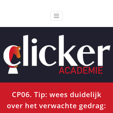
Ga
ClickerAcademie
De meest paardvriendelijke opleiding van de lage landen
naar
de
inhoud
CP06. Tip: wees duidelijk
over het verwachte gedrag: