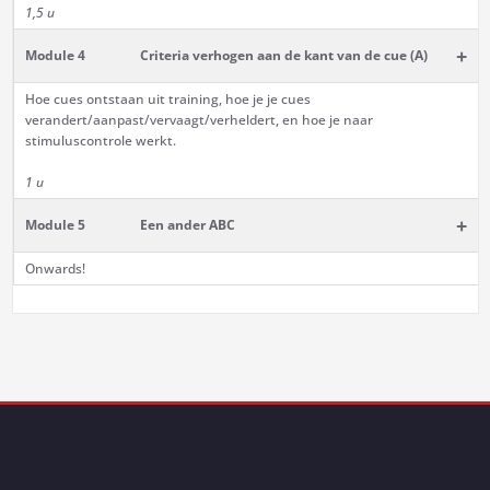
1,5 u
+
Module 4
Criteria verhogen aan de kant van de cue (A)
Hoe cues ontstaan uit training, hoe je je cues
verandert/aanpast/vervaagt/verheldert, en hoe je naar
stimuluscontrole werkt.
1 u
+
Module 5
Een ander ABC
Onwards!