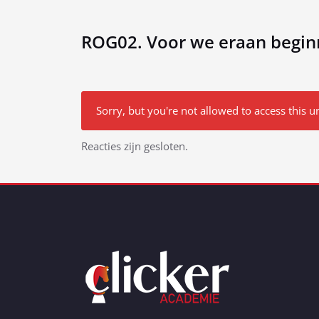
ROG02. Voor we eraan begin
Sorry, but you're not allowed to access this un
Bericht
Reacties zijn gesloten.
navigatie