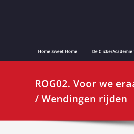
Ga
naar
de
ClickerAcademie
De meest paardvriendelijke opleiding van de lag
inhoud
Home Sweet Home
De ClickerAcademie
ROG02. Voor we era
/ Wendingen rijden