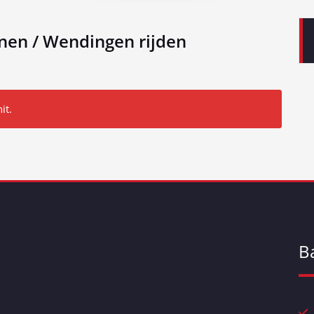
nen / Wendingen rijden
it.
B