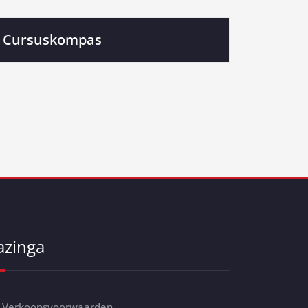
Cursuskompas
azinga
Verkoopsvoorwaarden