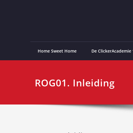
Ga
naar
de
ClickerAcademie
De meest paardvriendelijke opleiding van de lag
inhoud
Home Sweet Home
De ClickerAcademie
ROG01. Inleiding