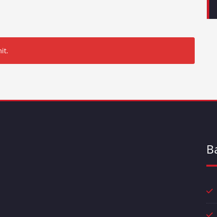
it.
B