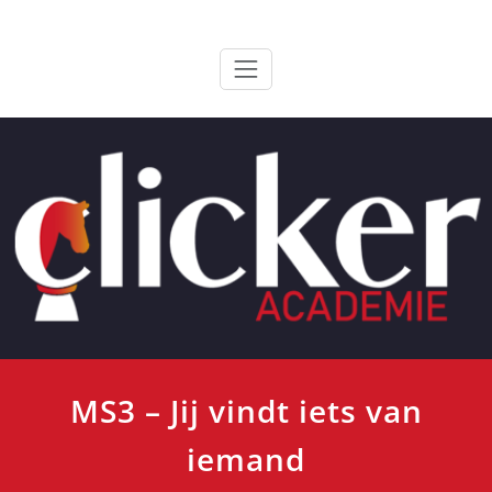
Ga
ClickerAcademie
De meest paardvriendelijke opleiding van de lage landen
naar
de
inhoud
MS3 – Jij vindt iets van
iemand