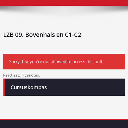
LZB 09. Bovenhals en C1-C2
Sorry, but you're not allowed to access this unit.
Reacties zijn gesloten.
Bericht
Cursuskompas
navigatie