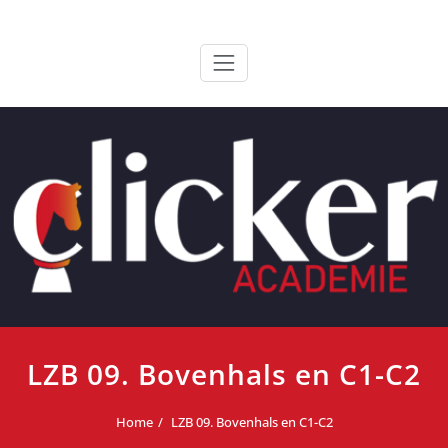
Ga
ClickerAcademie
De meest paardvriendelijke opleiding van de lage landen
naar
de
inhoud
LZB 09. Bovenhals en C1-C2
Home
LZB 09. Bovenhals en C1-C2