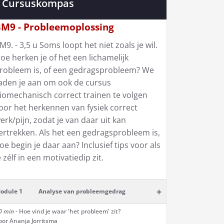
Cursuskompas
M9 - Probleemoplossing
M9. - 3,5 u Soms loopt het niet zoals je wil.
oe herken je of het een lichamelijk
robleem is, of een gedragsprobleem? We
aden je aan om ook de cursus
iomechanisch correct trainen
te volgen
oor het herkennen van fysiek correct
erk/pijn, zodat je van daar uit kan
ertrekken. Als het een gedragsprobleem is,
oe begin je daar aan? Inclusief tips voor als
e zélf in een motivatiedip zit.
+
odule 1
Analyse van probleemgedrag
0 min -
Hoe vind je waar 'het probleem' zit?
oor Ananja Jorritsma