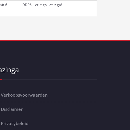
nit 6
DD06. Let it go, let it go!
azinga
Verkoopsvoorwaarden
Disclaimer
Privacybeleid