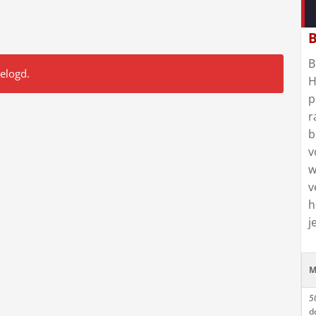
B
B
gelogd.
H
p
r
b
v
w
v
h
j
M
5
d