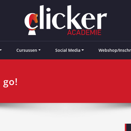
e landen
Cursussen
Social Media
Webshop/Inschr
t go!