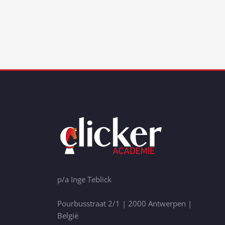
p/a Inge Teblick
Pourbusstraat 2/1 | 2000 Antwerpen |
België