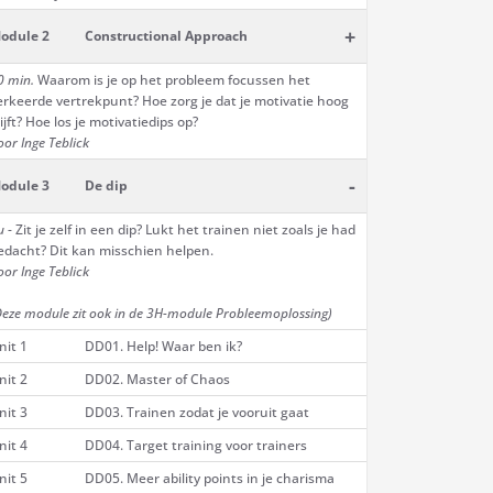
+
odule 2
Constructional Approach
0 min.
Waarom is je op het probleem focussen het
erkeerde vertrekpunt? Hoe zorg je dat je motivatie hoog
lijft? Hoe los je motivatiedips op?
oor Inge Teblick
-
odule 3
De dip
u
- Zit je zelf in een dip? Lukt het trainen niet zoals je had
edacht? Dit kan misschien helpen.
oor Inge Teblick
Deze module zit ook in de 3H-module Probleemoplossing)
nit 1
DD01. Help! Waar ben ik?
nit 2
DD02. Master of Chaos
nit 3
DD03. Trainen zodat je vooruit gaat
nit 4
DD04. Target training voor trainers
nit 5
DD05. Meer ability points in je charisma