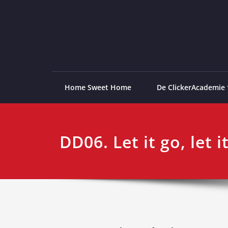
Ga
naar
de
ClickerAcademie
De meest paardvriendelijke opleiding van de lag
inhoud
Home Sweet Home
De ClickerAcademie
DD06. Let it go, let i