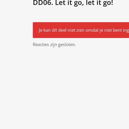
DD06. Let it go, let it go!
Je kan dit deel niet zien omdat je niet bent in
Bericht
Reacties zijn gesloten.
navigatie