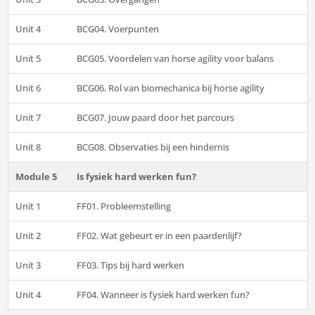
Unit 4
BCG04. Voerpunten
Unit 5
BCG05. Voordelen van horse agility voor balans
Unit 6
BCG06. Rol van biomechanica bij horse agility
Unit 7
BCG07. Jouw paard door het parcours
Unit 8
BCG08. Observaties bij een hindernis
Module 5
Is fysiek hard werken fun?
Unit 1
FF01. Probleemstelling
Unit 2
FF02. Wat gebeurt er in een paardenlijf?
Unit 3
FF03. Tips bij hard werken
Unit 4
FF04. Wanneer is fysiek hard werken fun?