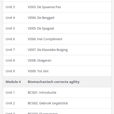
Unit 3
VD03. De Spaanse Pas
Unit 4
VD04. De Berggeit
Unit 5
VD05. De Spagaat
Unit 6
VD06. Het Compliment
Unit 7
VD07. De Klassieke Buiging
Unit 8
VD08. Steigeren
Unit 9
VD09. Tot slot
Module 4
Biomechanisch correcte agility
Unit 1
BCG01. Introductie
Unit 2
BCG02. Gebruik targetstick
Unit 3
BCG03. Overgangen