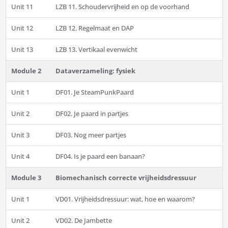
Unit 11
LZB 11. Schoudervrijheid en op de voorhand
Unit 12
LZB 12. Regelmaat en DAP
Unit 13
LZB 13. Vertikaal evenwicht
Module 2
Dataverzameling: fysiek
Unit 1
DF01. Je SteamPunkPaard
Unit 2
DF02. Je paard in partjes
Unit 3
DF03. Nog meer partjes
Unit 4
DF04. Is je paard een banaan?
Module 3
Biomechanisch correcte vrijheidsdressuur
Unit 1
VD01. Vrijheidsdressuur: wat, hoe en waarom?
Unit 2
VD02. De Jambette