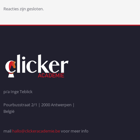
Reacties zijn gesloten.
Bericht
navigatie
p/a Inge Teblick
Pourbusstraat 2/1 | 2000 Antwerpen |
België
mail
hallo@clickeracademie.be
voor meer info