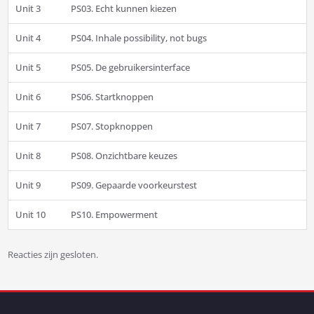
Unit 3
PS03. Echt kunnen kiezen
Unit 4
PS04. Inhale possibility, not bugs
Unit 5
PS05. De gebruikersinterface
Unit 6
PS06. Startknoppen
Unit 7
PS07. Stopknoppen
Unit 8
PS08. Onzichtbare keuzes
Unit 9
PS09. Gepaarde voorkeurstest
Unit 10
PS10. Empowerment
Reacties zijn gesloten.
Bericht
navigatie