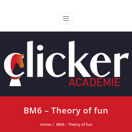
Ga
ClickerAcademie
De meest paardvriendelijke opleiding van de lage landen
naar
de
inhoud
BM6 – Theory of fun
Home
BM6 – Theory of fun