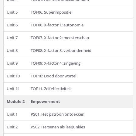
Unit 5
TOF06. Superimpositie
Unit 6
TOF06. X-factor 1: autonomie
Unit 7
TOF07. X-factor 2: meesterschap
Unit 8
TOF08: X-factor 3: verbondenheid
Unit 9
TOF09: X-factor 4: zingeving
Unit 10
TOF10: Dood door wortel
Unit 11
TOF11. Zelfeffectiviteit
Module 2
Empowerment
Unit 1
PS01. Het patroon ontdekken
Unit 2
PS02. Hersenen als leerjunkies