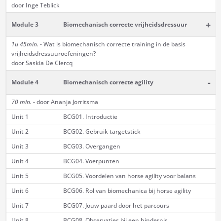
door Inge Teblick
+
Module 3
Biomechanisch correcte vrijheidsdressuur
1u 45min.
- Wat is biomechanisch correcte training in de basis
vrijheidsdressuuroefeningen?
door Saskia De Clercq
-
Module 4
Biomechanisch correcte agility
70 min.
- door Ananja Jorritsma
Unit 1
BCG01. Introductie
Unit 2
BCG02. Gebruik targetstick
Unit 3
BCG03. Overgangen
Unit 4
BCG04. Voerpunten
Unit 5
BCG05. Voordelen van horse agility voor balans
Unit 6
BCG06. Rol van biomechanica bij horse agility
Unit 7
BCG07. Jouw paard door het parcours
Unit 8
BCG08. Observaties bij een hindernis