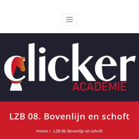
Ga
ClickerAcademie
De meest paardvriendelijke opleiding van de lage landen
naar
de
inhoud
LZB 08. Bovenlijn en schoft
Home
LZB 08. Bovenlijn en schoft