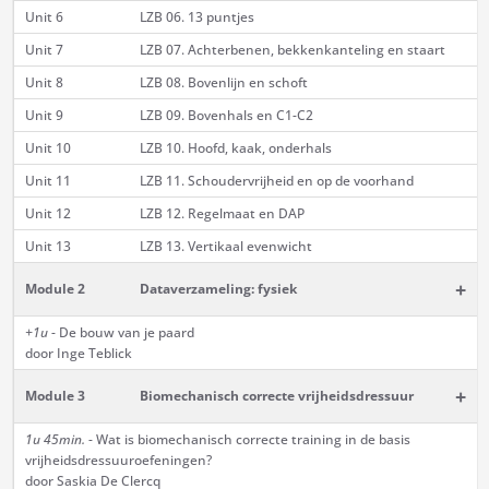
Unit 6
LZB 06. 13 puntjes
Unit 7
LZB 07. Achterbenen, bekkenkanteling en staart
Unit 8
LZB 08. Bovenlijn en schoft
Unit 9
LZB 09. Bovenhals en C1-C2
Unit 10
LZB 10. Hoofd, kaak, onderhals
Unit 11
LZB 11. Schoudervrijheid en op de voorhand
Unit 12
LZB 12. Regelmaat en DAP
Unit 13
LZB 13. Vertikaal evenwicht
+
Module 2
Dataverzameling: fysiek
+1u
- De bouw van je paard
door Inge Teblick
+
Module 3
Biomechanisch correcte vrijheidsdressuur
1u 45min.
- Wat is biomechanisch correcte training in de basis
vrijheidsdressuuroefeningen?
door Saskia De Clercq