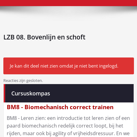
LZB 08. Bovenlijn en schoft
Je kan dit deel niet zien omdat je niet bent ingelogd.
Reacties zijn gesloten.
Bericht
Cursuskompas
navigatie
BM8 - Biomechanisch correct trainen
BM8 - Leren zien: een introductie tot leren zien of een
paard biomechanisch redelijk correct loopt, bij het
rijden, maar ook bij agility of vrijheidsdressuur. En we