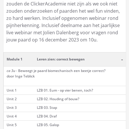
zouden de ClickerAcademie niet zijn als we ook niet
zouden onderzoeken of paarden het wel fun vinden,
zo hard werken. Inclusief opgenomen webinar rond
pijnherkenning. Inclusief deelname aan het jaarlijkse
live webinar met Jolien Dalenberg voor vragen rond
jouw paard op 16 december 2023 om 10u.
-
Module 1
Leren zien: correct bewegen
ca 3u -
Beweegt je paard biomechanisch een beetje correct?
door Inge Teblick
Unit 1
LZB 01. Eum - op vier benen, toch?
Unit 2
LZB 02. Houding of bouw?
Unit 3
LZB 03. Stap
Unit 4
LZB 04. Draf
Unit 5
LZB 05. Galop