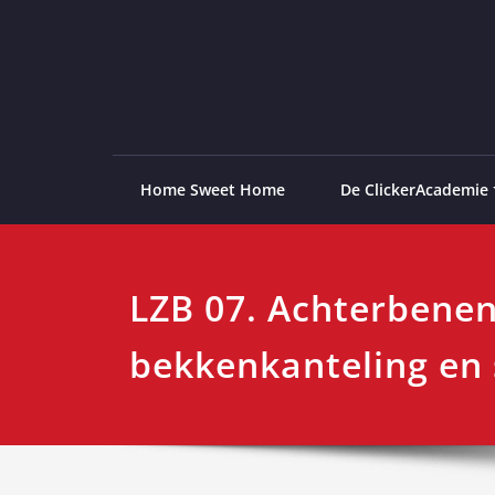
Ga
naar
de
ClickerAcademie
De meest paardvriendelijke opleiding van de lag
inhoud
Home Sweet Home
De ClickerAcademie
LZB 07. Achterbenen
bekkenkanteling en 