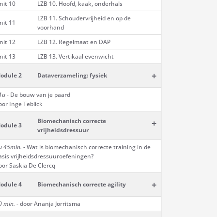
nit 10
LZB 10. Hoofd, kaak, onderhals
LZB 11. Schoudervrijheid en op de
nit 11
voorhand
nit 12
LZB 12. Regelmaat en DAP
nit 13
LZB 13. Vertikaal evenwicht
+
odule 2
Dataverzameling: fysiek
1u
- De bouw van je paard
oor Inge Teblick
Biomechanisch correcte
+
odule 3
vrijheidsdressuur
u 45min.
- Wat is biomechanisch correcte training in de
asis vrijheidsdressuuroefeningen?
oor Saskia De Clercq
+
odule 4
Biomechanisch correcte agility
0 min.
- door Ananja Jorritsma