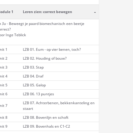
-
odule 1
Leren zien: correct bewegen
a 3u -
Beweegt je paard biomechanisch een beetje
orrect?
oor Inge Teblick
nit 1
LZB 01. Eum - op vier benen, toch?
nit 2
LZB 02. Houding of bouw?
nit 3
LZB 03. Stap
nit 4
LZB 04. Draf
nit 5
LZB 05. Galop
nit 6
LZB 06. 13 puntjes
LZB 07. Achterbenen, bekkenkanteling en
nit 7
staart
nit 8
LZB 08. Bovenlijn en schoft
nit 9
LZB 09. Bovenhals en C1-C2