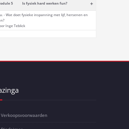
+
odule 5
Is fysiek hard werken fun?
u.
- Wat doet fysieke inspanning met lijf, hersenen en
un?
oor Inge Teblick
azinga
Verkoopsvoorwaarden