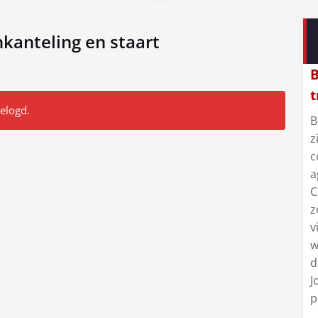
kanteling en staart
B
t
gelogd.
B
z
c
a
C
z
v
w
d
J
p