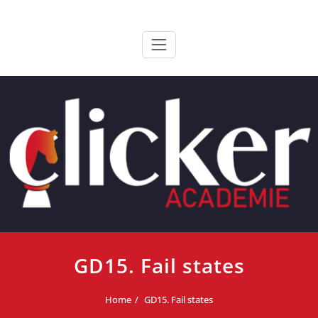
Ga
ClickerAcademie
De meest paardvriendelijke opleiding van de lage landen
naar
de
inhoud
GD15. Fail states
Home
GD15. Fail states