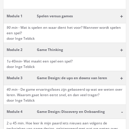
+
Module 1
Spelen versus games
90 min
- Wat is spelen en waar dient het voor? Wanneer wordt spelen
een spel?
door Inge Teblick
+
Module 2
Game Thinking
1u 40min-
Wat maakt een spel een spel?
door Inge Teblick
+
Module 3
Game Design: de ups en downs van leren
40 min
- De game ervaringsfases zijn gebaseerd op wat we weten over
leren. Waarom gaat leren eerst snel, en dan veel trager?
door Inge Teblick
-
Module 4
Game Design: Discovery en Onboarding
2 u 45 min. Hoe leer ik mijn paard iets nieuws aan volgens de
technieken van game design, geïntegreerd met wat we weten over