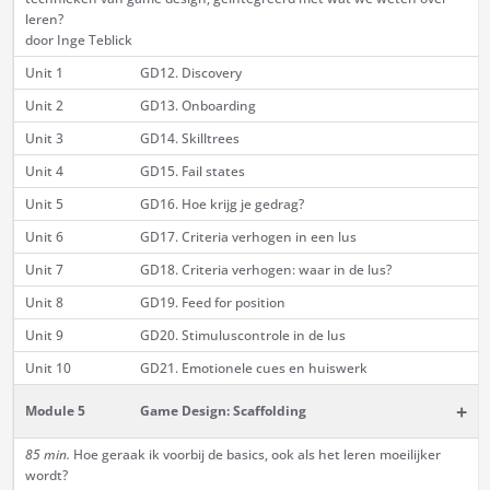
leren?
door Inge Teblick
Unit 1
GD12. Discovery
Unit 2
GD13. Onboarding
Unit 3
GD14. Skilltrees
Unit 4
GD15. Fail states
Unit 5
GD16. Hoe krijg je gedrag?
Unit 6
GD17. Criteria verhogen in een lus
Unit 7
GD18. Criteria verhogen: waar in de lus?
Unit 8
GD19. Feed for position
Unit 9
GD20. Stimuluscontrole in de lus
Unit 10
GD21. Emotionele cues en huiswerk
+
Module 5
Game Design: Scaffolding
85 min.
Hoe geraak ik voorbij de basics, ook als het leren moeilijker
wordt?