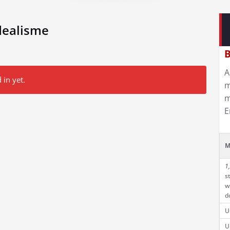
dealisme
B
A
 in yet.
m
m
E
M
1,
s
w
d
U
U