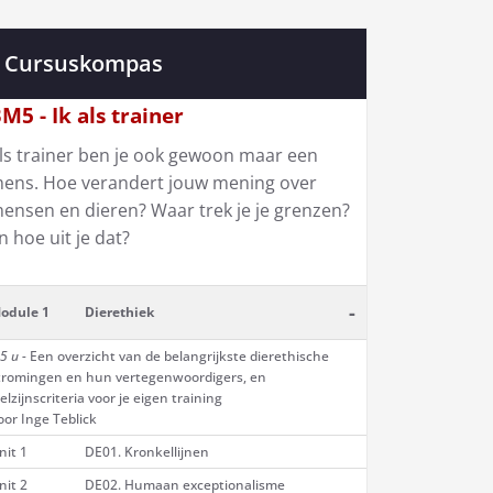
Cursuskompas
M5 - Ik als trainer
ls trainer ben je ook gewoon maar een
ens. Hoe verandert jouw mening over
ensen en dieren? Waar trek je je grenzen?
n hoe uit je dat?
-
odule 1
Dierethiek
5 u -
Een overzicht van de belangrijkste dierethische
tromingen en hun vertegenwoordigers, en
elzijnscriteria voor je eigen training
oor Inge Teblick
nit 1
DE01. Kronkellijnen
nit 2
DE02. Humaan exceptionalisme