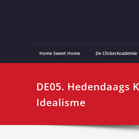
Ga
naar
de
ClickerAcademie
De meest paardvriendelijke opleiding van de lag
inhoud
Home Sweet Home
De ClickerAcademie
DE05. Hedendaags K
Idealisme