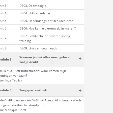
nit 3
DE03. Deontologie
nit 4
DE04. Utilitarianisme
nit 5
DE05. Hedendaags Kritisch Idealisme
nit 6
DE06. Hoe kan je dierenwelzijn meten?
DE07. Praktische handvaten voor je
nit 7
training
nit 8
DE08. Links en downloads
Waarom je niet alles moet geloven
+
odule 2
wat je denkt
 u 20 min
- Attributietheorie: waar komen mijn
eningen vandaan?
oor Inge Teblick
+
odule 3
Toegepaste ethiek
ideo’s: 40 minuten - Studietijd werkboek: 90 minuten
- Wat is
e eigen dierethische standpunt?
oor Monique Dorst