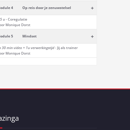
+
odule 4
Op reis door je zenuwstelsel
5 u -
Coregulatie
oor Monique Dorst
+
odule 5
Mindset
a 30 min
video + 1u verwerkingstijd
- Jij als trainer
oor Monique Dorst
azinga