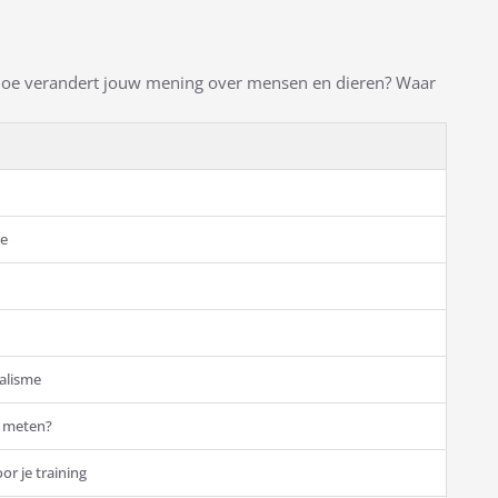
Hoe verandert jouw mening over mensen en dieren? Waar
me
alisme
n meten?
r je training