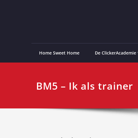
Ga
naar
de
ClickerAcademie
De meest paardvriendelijke opleiding van de lag
inhoud
Home Sweet Home
De ClickerAcademie
BM5 – Ik als trainer