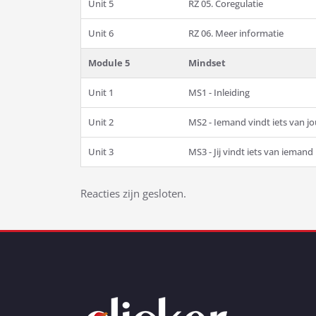
Unit 5
RZ 05. Coregulatie
Unit 6
RZ 06. Meer informatie
Module 5
Mindset
Unit 1
MS1 - Inleiding
Unit 2
MS2 - Iemand vindt iets van jo
Unit 3
MS3 - Jij vindt iets van iemand
Bericht
Reacties zijn gesloten.
navigatie