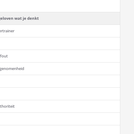
geloven wat je denkt
rtrainer
efout
ingenomenheid
horiteit