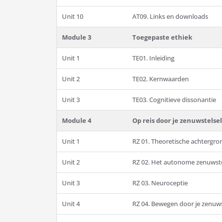
Unit 10
AT09. Links en downloads
Module 3
Toegepaste ethiek
Unit 1
TE01. Inleiding
Unit 2
TE02. Kernwaarden
Unit 3
TE03. Cognitieve dissonantie
Module 4
Op reis door je zenuwstelsel
Unit 1
RZ 01. Theoretische achtergro
Unit 2
RZ 02. Het autonome zenuwste
Unit 3
RZ 03. Neuroceptie
Unit 4
RZ 04. Bewegen door je zenuws