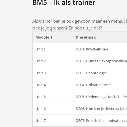
BM5 – Ik als trainer
Als trainer ben je ook gewoon maar een mens. 
trek je je grenzen? En hoe uit je dat?
Module 1
Dierethiek
Unit 1
DE01. Kronkellijnen
Unit 2
DE02. Humaan exceptionalis
Unit 3
DE03. Deontologie
Unit 4
DE04. Utilitarianisme
Unit 5
DE05. Hedendaags Kritisch Ide
Unit 6
DE06. Hoe kan je dierenwelzij
Unit 7
DE07. Praktische handvaten voo