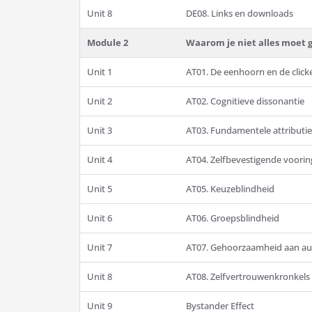
Unit 8
DE08. Links en downloads
Module 2
Waarom je niet alles moet 
Unit 1
AT01. De eenhoorn en de clicke
Unit 2
AT02. Cognitieve dissonantie
Unit 3
AT03. Fundamentele attributi
Unit 4
AT04. Zelfbevestigende voor
Unit 5
AT05. Keuzeblindheid
Unit 6
AT06. Groepsblindheid
Unit 7
AT07. Gehoorzaamheid aan aut
Unit 8
AT08. Zelfvertrouwenkronkels
Unit 9
Bystander Effect