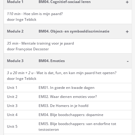
+
Module 1
BM04. Cognitief-sociaal leren
110 min -
Hoe slim is mijn paard?
door Inge Teblick
+
Module 2
BM04. Object- en symbooldiscriminatie
35 min -
Mentale training voor je paard
door Françoise Decoster
-
Module 3
BM04. Emoties
3 u 20 min + 2 u
- Wat is dat, fun, en kan mijn paard het opeten?
door Inge Teblick
Unit 1
EM01. In goede en kwade dagen
Unit 2
EM02. Waar dienen emoties voor?
Unit 3
EM03. De Homers in je hoofd
Unit 4
EM04. Blije boodschappers: dopamine
EM05. Blije boodschappers: van endorfine tot
Unit 5
testosteron