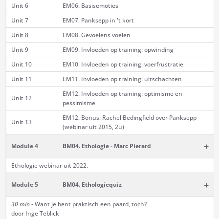
Unit 6
EM06. Basisemoties
Unit 7
EM07. Panksepp in 't kort
Unit 8
EM08. Gevoelens voelen
Unit 9
EM09. Invloeden op training: opwinding
Unit 10
EM10. Invloeden op training: voerfrustratie
Unit 11
EM11. Invloeden op training: uitschachten
EM12. Invloeden op training: optimisme en
Unit 12
pessimisme
EM12. Bonus: Rachel Bedingfield over Panksepp
Unit 13
(webinar uit 2015, 2u)
+
Module 4
BM04. Ethologie - Marc Pierard
Ethologie webinar uit 2022.
+
Module 5
BM04. Ethologiequiz
30 min
- Want je bent praktisch een paard, toch?
door Inge Teblick