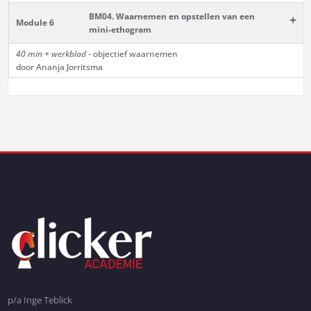
BM04. Waarnemen en opstellen van een
+
Module 6
mini-ethogram
40 min
+ werkblad
- objectief waarnemen
door Ananja Jorritsma
p/a Inge Teblick