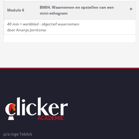
BM04. Waarnemen en opstellen van een
+
Module 6
mini-ethogram
40 min
+ werkblad
- objectief waarnemen
door Ananja Jorritsma
p/a Inge Teblick