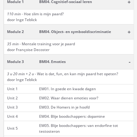
+
Module 1
BM04. Cognitief-sociaal leren
110 min -
Hoe slim is mijn paard?
door Inge Teblick
+
Module 2
BM04. Object- en symbooldiscriminatie
35 min -
Mentale training voor je paard
door Françoise Decoster
-
Module 3
BM04. Emoties
3 u 20 min + 2 u
- Wat is dat, fun, en kan mijn paard het opeten?
door Inge Teblick
Unit 1
EM01. In goede en kwade dagen
Unit 2
EM02. Waar dienen emoties voor?
Unit 3
EM03. De Homers in je hoofd
Unit 4
EM04. Blije boodschappers: dopamine
EM05. Blije boodschappers: van endorfine tot
Unit 5
testosteron