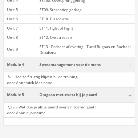
Unit 4
SST08. Overspronggedrag
Unit 5
ST09. Stereotiep gedrag
Unit 6
ST10. Dissociatie
Unit 7
ST11. Fight of flight
Unit 8
ST12. Ontstressen
ST13 - Podcast aflevering - Turid Rugaas en Rachael
Unit 9
Draaisma
+
Module 4
Stressmanagement voor de mens
1u -
Hoe zelf rustig blijven bij de training
door Annemiek Macleane
+
Module 5
Omgaan met stress bij je paard
1,5 u -
Wat doe je als je paard over z'n toeren gaat?
door Ananja Jorritsma