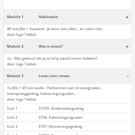
+
Module 1
Habituatie
40 min film + huiswerk
- Je went aan alles... en soms niet.
door Inge Teblick
+
Module 2
Wat is stress?
1u -
Wat gebeurt als jij en/of je paard stress hebben?
door Inge Teblick
-
Module 3
Leren zien: stress
1u film + 45 min audio -
Herkennen van stresssignalen,
overspronggedrag, kalmeringssignalen...
door Inge Teblick
Unit 1
SST05. Onderzoeksgedrag
Unit 2
ST06. Kalmeringssignalen
Unit 3
ST07. Verzoeningsgedrag