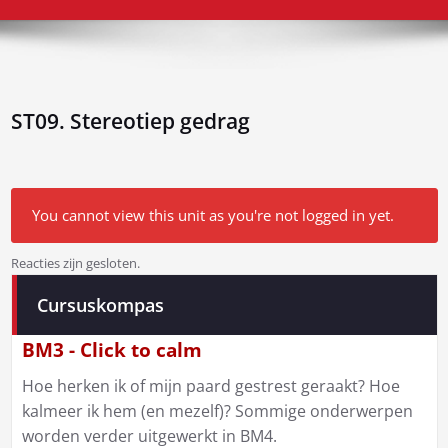
ST09. Stereotiep gedrag
You cannot view this unit as you're not logged in yet.
Reacties zijn gesloten.
Bericht
Cursuskompas
navigatie
BM3 - Click to calm
Hoe herken ik of mijn paard gestrest geraakt? Hoe
kalmeer ik hem (en mezelf)? Sommige onderwerpen
worden verder uitgewerkt in BM4.