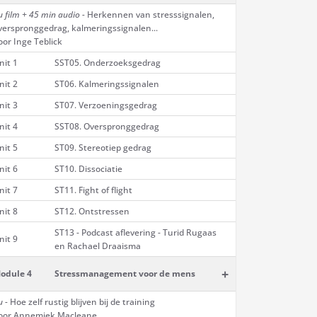
u film + 45 min audio -
Herkennen van stresssignalen,
verspronggedrag, kalmeringssignalen...
oor Inge Teblick
nit 1
SST05. Onderzoeksgedrag
nit 2
ST06. Kalmeringssignalen
nit 3
ST07. Verzoeningsgedrag
nit 4
SST08. Overspronggedrag
nit 5
ST09. Stereotiep gedrag
nit 6
ST10. Dissociatie
nit 7
ST11. Fight of flight
nit 8
ST12. Ontstressen
ST13 - Podcast aflevering - Turid Rugaas
nit 9
en Rachael Draaisma
+
odule 4
Stressmanagement voor de mens
u -
Hoe zelf rustig blijven bij de training
oor Annemiek Macleane