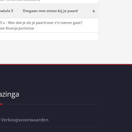
+
odule 5
Omgaan met stress bij je paard
5 u -
Wat doe je als je paard over z'n toeren gaat?
oor Ananja Jorritsma
azinga
Verkoopsvoorwaarden