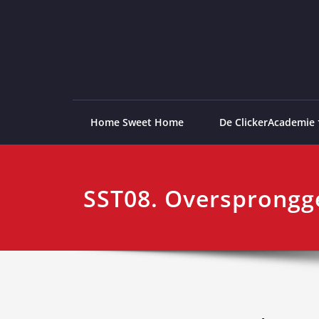
Ga
naar
de
ClickerAcademie
De meest paardvriendelijke opleiding van de lag
inhoud
Home Sweet Home
De ClickerAcademie
SST08. Oversprongg