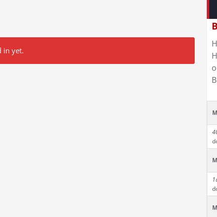
B
H
 in yet.
H
o
B
M
4
d
M
1
d
M