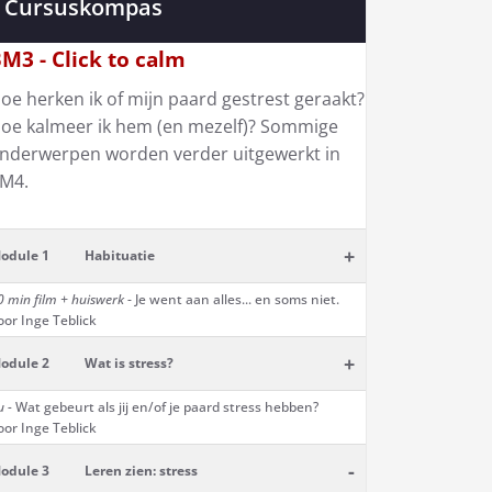
Cursuskompas
M3 - Click to calm
oe herken ik of mijn paard gestrest geraakt?
oe kalmeer ik hem (en mezelf)? Sommige
nderwerpen worden verder uitgewerkt in
M4.
+
odule 1
Habituatie
0 min film + huiswerk
- Je went aan alles... en soms niet.
oor Inge Teblick
+
odule 2
Wat is stress?
u -
Wat gebeurt als jij en/of je paard stress hebben?
oor Inge Teblick
-
odule 3
Leren zien: stress