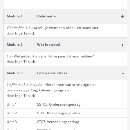
+
Module 1
Habituatie
40 min film + huiswerk
- Je went aan alles... en soms niet.
door Inge Teblick
+
Module 2
Wat is stress?
1u -
Wat gebeurt als jij en/of je paard stress hebben?
door Inge Teblick
-
Module 3
Leren zien: stress
1u film + 45 min audio -
Herkennen van stresssignalen,
overspronggedrag, kalmeringssignalen...
door Inge Teblick
Unit 1
SST05. Onderzoeksgedrag
Unit 2
ST06. Kalmeringssignalen
Unit 3
ST07. Verzoeningsgedrag