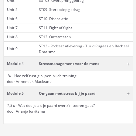
Unit 4
SST08. Overspronggedrag
Unit 5
ST09. Stereotiep gedrag
Unit 6
ST10. Dissociatie
Unit 7
ST11. Fight of flight
Unit 8
ST12. Ontstressen
ST13 - Podcast aflevering - Turid Rugaas en Rachael
Unit 9
Draaisma
+
Module 4
Stressmanagement voor de mens
1u -
Hoe zelf rustig blijven bij de training
door Annemiek Macleane
+
Module 5
Omgaan met stress bij je paard
1,5 u -
Wat doe je als je paard over z'n toeren gaat?
door Ananja Jorritsma