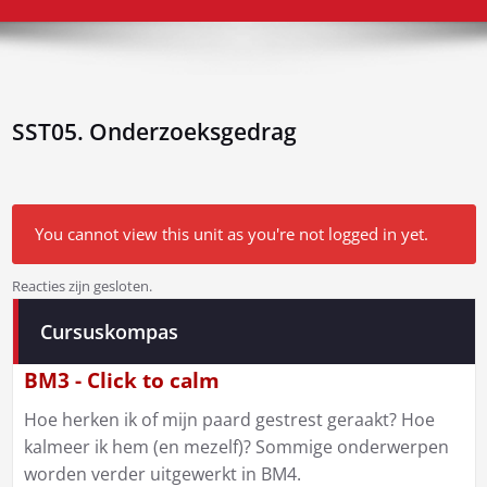
SST05. Onderzoeksgedrag
You cannot view this unit as you're not logged in yet.
Reacties zijn gesloten.
Bericht
Cursuskompas
navigatie
BM3 - Click to calm
Hoe herken ik of mijn paard gestrest geraakt? Hoe
kalmeer ik hem (en mezelf)? Sommige onderwerpen
worden verder uitgewerkt in BM4.