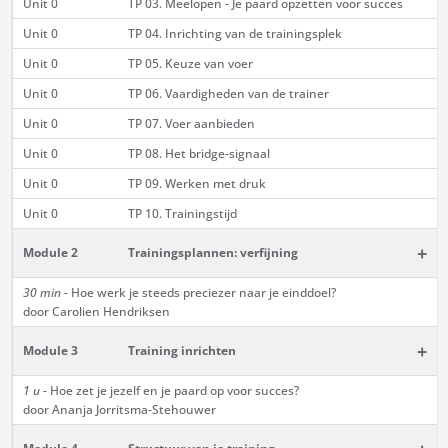
Unit 0
TP 03. Meelopen - Je paard opzetten voor succes
Unit 0
TP 04. Inrichting van de trainingsplek
Unit 0
TP 05. Keuze van voer
Unit 0
TP 06. Vaardigheden van de trainer
Unit 0
TP 07. Voer aanbieden
Unit 0
TP 08. Het bridge-signaal
Unit 0
TP 09. Werken met druk
Unit 0
TP 10. Trainingstijd
+
Module 2
Trainingsplannen: verfijning
30 min -
Hoe werk je steeds preciezer naar je einddoel?
door Carolien Hendriksen
+
Module 3
Training inrichten
1 u -
Hoe zet je jezelf en je paard op voor succes?
door Ananja Jorritsma-Stehouwer