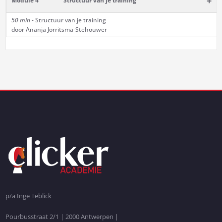
+
Module 4
Structuur van je training
50 min -
Structuur van je training
door Ananja Jorritsma-Stehouwer
p/a Inge Teblick
Pourbusstraat 2/1 | 2000 Antwerpen |