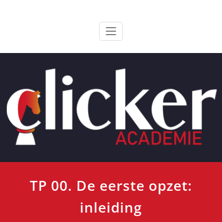
Ga
ClickerAcademie
De meest paardvriendelijke opleiding van de lage landen
naar
de
inhoud
TP 00. De eerste opzet:
inleiding