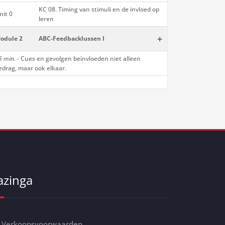
KC 08. Timing van stimuli en de invloed op
nit 0
leren
+
odule 2
ABC-Feedbacklussen I
5 min.
- Cues en gevolgen beïnvloeden niet alleen
edrag, maar ook elkaar.
azinga
Verkoopsvoorwaarden