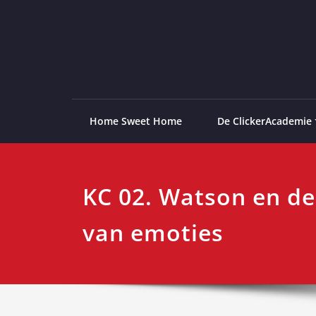
Ga
naar
de
ClickerAcademie
De meest paardvriendelijke opleiding van de lag
inhoud
Home Sweet Home
De ClickerAcademie
KC 02. Watson en de
van emoties