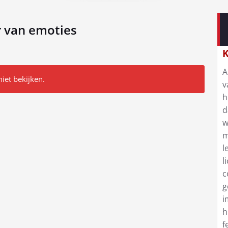
r van emoties
K
A
niet bekijken.
v
h
d
w
m
l
l
c
g
i
h
f