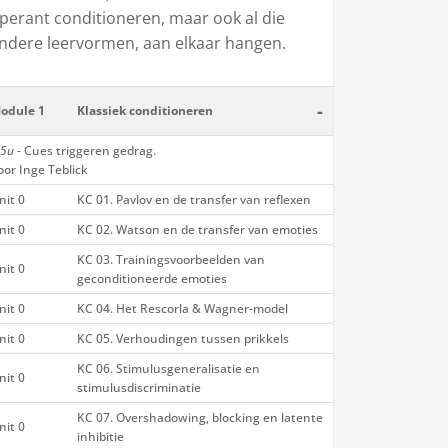
perant conditioneren, maar ook al die
ndere leervormen, aan elkaar hangen.
-
odule 1
Klassiek conditioneren
,5u -
Cues triggeren gedrag.
oor Inge Teblick
nit 0
KC 01. Pavlov en de transfer van reflexen
nit 0
KC 02. Watson en de transfer van emoties
KC 03. Trainingsvoorbeelden van
nit 0
geconditioneerde emoties
nit 0
KC 04. Het Rescorla & Wagner-model
nit 0
KC 05. Verhoudingen tussen prikkels
KC 06. Stimulusgeneralisatie en
nit 0
stimulusdiscriminatie
KC 07. Overshadowing, blocking en latente
nit 0
inhibitie