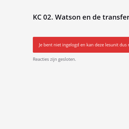
KC 02. Watson en de transfe
Je bent niet ingelogd en kan deze lesunit dus 
Bericht
Reacties zijn gesloten.
navigatie