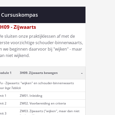
Cursuskompas
H09 - Zijwaarts
e sluiten onze praktijklessen af met de
erste voorzichtige schouder-binnenwaarts,
n we beginnen daarvoor bij "wijken" - maar
an niet wijkend.
-
odule 1
3H09. Zijwaarts bewegen
1u
- Zijwaarts: "wijken" en schouder-binnenwaarts
oor Inge Teblick
nit 1
ZW01. Inleiding
nit 2
ZW02. Voorbereiding en criteria
ZW03. Zijwaarts ("wijken", maar dan niet
nit 3