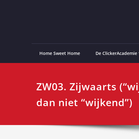
Ga
naar
de
ClickerAcademie
De meest paardvriendelijke opleiding van de lag
inhoud
Home Sweet Home
De ClickerAcademie
ZW03. Zijwaarts (“w
dan niet “wijkend”)