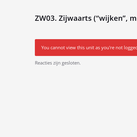
ZW03. Zijwaarts (“wijken”, m
You cannot view this unit as you're not logged
Bericht
Reacties zijn gesloten.
navigatie