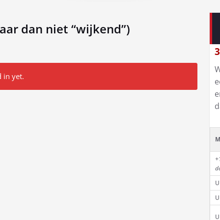
aar dan niet “wijkend”)
3
W
 in yet.
e
e
d
M
+
d
U
U
U