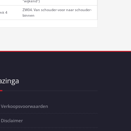
"wijkend")
ZW04. Van schouder-voor naar schouder-
nit 4
binnen
azinga
Verkoopsvoorwaarden
Disclaimer