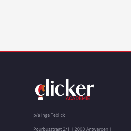
p/a Inge Teblick
Pourbusstraat 2/1 | 2000 Antwerpen |