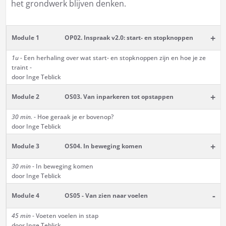
het grondwerk blijven denken.
+
Module 1
OP02. Inspraak v2.0: start- en stopknoppen
1u -
Een herhaling over wat start- en stopknoppen zijn en hoe je ze
traint -
door Inge Teblick
+
Module 2
OS03. Van inparkeren tot opstappen
30 min.
- Hoe geraak je er bovenop?
door Inge Teblick
+
Module 3
OS04. In beweging komen
30 min
- In beweging komen
door Inge Teblick
-
Module 4
OS05 - Van zien naar voelen
45 min
- Voeten voelen in stap
door Inge Teblick