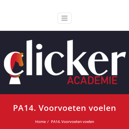
Ga
ClickerAcademie
De meest paardvriendelijke opleiding van de lage landen
naar
de
inhoud
PA14. Voorvoeten voelen
Home
PA14. Voorvoeten voelen