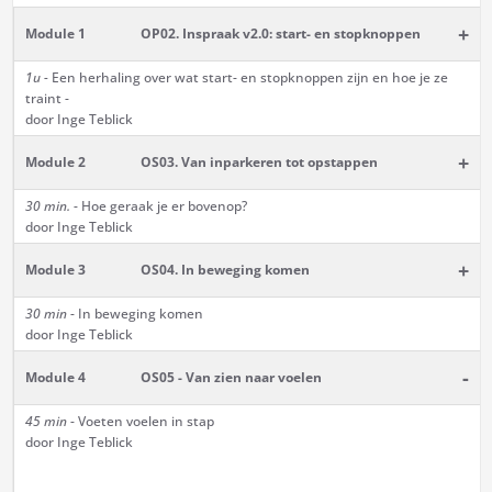
+
Module 1
OP02. Inspraak v2.0: start- en stopknoppen
1u -
Een herhaling over wat start- en stopknoppen zijn en hoe je ze
traint -
door Inge Teblick
+
Module 2
OS03. Van inparkeren tot opstappen
30 min.
- Hoe geraak je er bovenop?
door Inge Teblick
+
Module 3
OS04. In beweging komen
30 min
- In beweging komen
door Inge Teblick
-
Module 4
OS05 - Van zien naar voelen
45 min
- Voeten voelen in stap
door Inge Teblick