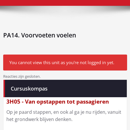
PA14. Voorvoeten voelen
You cannot view this unit as you're not logged in yet.
Reacties zijn gesloten.
Bericht
Cursuskompas
navigatie
3H05 - Van opstappen tot passagieren
Op je paard stappen, en ook al ga je nu rijden, vanuit
het grondwerk blijven denken.