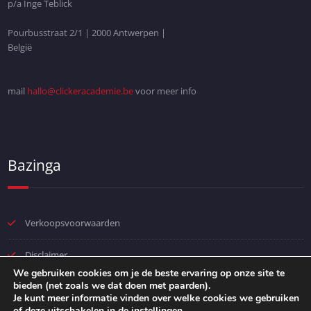
p/a Inge Teblick
Pourbusstraat 2/1 | 2000 Antwerpen |
België
mail
hallo@clickeracademie.be
voor meer info
Bazinga
Verkoopsvoorwaarden
Disclaimer
We gebruiken cookies om je de beste ervaring op onze site te
bieden (net zoals we dat doen met paarden).
Privacybeleid
Je kunt meer informatie vinden over welke cookies we gebruiken
of deze uitschakelen in de
instellingen
.