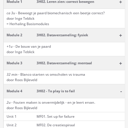
+
Module 1
3H02. Leren zien: correct bewegen
ca 3u -
Beweegt je paard biomechanisch een beetje correct?
door Inge Teblick
= Herhaling Basismodules
+
Module 2
3H02. Dataverzameling: fysiek
+1u
- De bouw van je paard
door Inge Teblick
+
Module 3
3H02. Dataverzameling: mentaal
32 min -
Blanco starten vs omscholen vs trauma
door Roos Bijleveld
-
Module 4
3H02 - To play is to fail
2u -
Fouten maken is onvermijdelijk - en je leert ervan.
door Roos Bijleveld
Unit 1
MF01. Set up for failure
Unit 2
MF02. De creatiespiraal