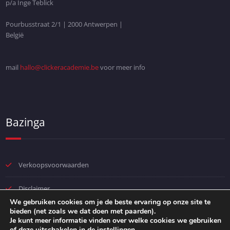
p/a Inge Teblick
Pourbusstraat 2/1 | 2000 Antwerpen |
België
mail
hallo@clickeracademie.be
voor meer info
Bazinga
Verkoopsvoorwaarden
Disclaimer
We gebruiken cookies om je de beste ervaring op onze site te
bieden (net zoals we dat doen met paarden).
Privacybeleid
Je kunt meer informatie vinden over welke cookies we gebruiken
of deze uitschakelen in de
instellingen
.