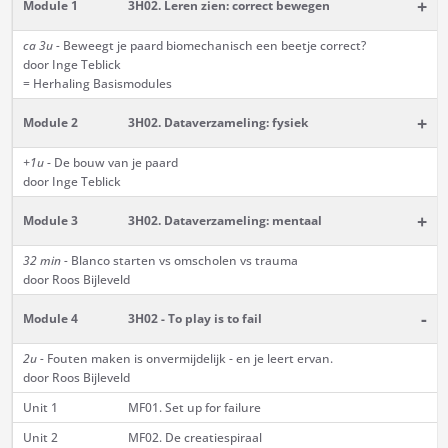
+
Module 1
3H02. Leren zien: correct bewegen
ca 3u -
Beweegt je paard biomechanisch een beetje correct?
door Inge Teblick
= Herhaling Basismodules
+
Module 2
3H02. Dataverzameling: fysiek
+1u
- De bouw van je paard
door Inge Teblick
+
Module 3
3H02. Dataverzameling: mentaal
32 min -
Blanco starten vs omscholen vs trauma
door Roos Bijleveld
-
Module 4
3H02 - To play is to fail
2u -
Fouten maken is onvermijdelijk - en je leert ervan.
door Roos Bijleveld
Unit 1
MF01. Set up for failure
Unit 2
MF02. De creatiespiraal