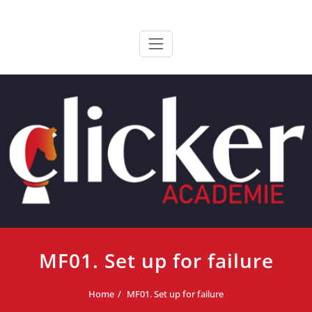
Ga
ClickerAcademie
De meest paardvriendelijke opleiding van de lage landen
naar
de
inhoud
MF01. Set up for failure
Home
MF01. Set up for failure