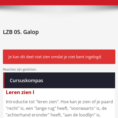
LZB 05. Galop
Je kan dit deel niet zien omdat je niet bent ingelogd.
Reacties zijn gesloten.
Bericht
Cursuskompas
navigatie
Leren zien I
Introductie tot "leren zien". Hoe kan je zien of je paard
"recht" is, een "lange rug" heeft, "voorwaarts" is, de
"achterhand eronder" heeft, "aan de loodlijn" is,