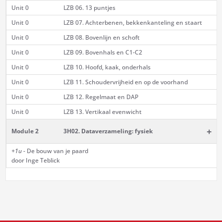
Unit 0
LZB 06. 13 puntjes
Unit 0
LZB 07. Achterbenen, bekkenkanteling en staart
Unit 0
LZB 08. Bovenlijn en schoft
Unit 0
LZB 09. Bovenhals en C1-C2
Unit 0
LZB 10. Hoofd, kaak, onderhals
Unit 0
LZB 11. Schoudervrijheid en op de voorhand
Unit 0
LZB 12. Regelmaat en DAP
Unit 0
LZB 13. Vertikaal evenwicht
+
Module 2
3H02. Dataverzameling: fysiek
+1u
- De bouw van je paard
door Inge Teblick