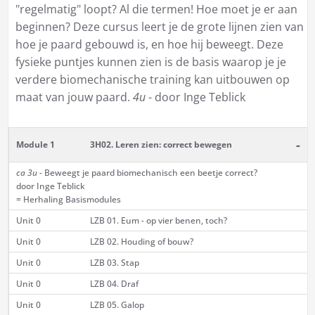
"regelmatig" loopt? Al die termen! Hoe moet je er aan
beginnen? Deze cursus leert je de grote lijnen zien van
hoe je paard gebouwd is, en hoe hij beweegt. Deze
fysieke puntjes kunnen zien is de basis waarop je je
verdere biomechanische training kan uitbouwen op
maat van jouw paard.
4u
- door Inge Teblick
-
Module 1
3H02. Leren zien: correct bewegen
ca 3u -
Beweegt je paard biomechanisch een beetje correct?
door Inge Teblick
= Herhaling Basismodules
Unit 0
LZB 01. Eum - op vier benen, toch?
Unit 0
LZB 02. Houding of bouw?
Unit 0
LZB 03. Stap
Unit 0
LZB 04. Draf
Unit 0
LZB 05. Galop