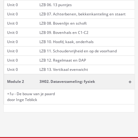
Unit 0
LZB 06. 13 puntjes
Unit 0
LZB 07. Achterbenen, bekkenkanteling en staart
Unit 0
LZB 08. Bovenlijn en schoft
Unit 0
LZB 09. Bovenhals en C1-C2
Unit 0
LZB 10. Hoofd, kaak, onderhals
Unit 0
LZB 11. Schoudervrijheid en op de voorhand
Unit 0
LZB 12. Regelmaat en DAP
Unit 0
LZB 13. Vertikaal evenwicht
+
Module 2
3H02. Dataverzameling: fysiek
+1u
- De bouw van je paard
door Inge Teblick