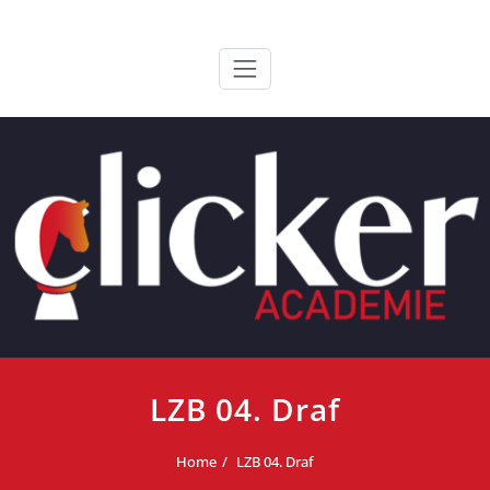
Ga
ClickerAcademie
De meest paardvriendelijke opleiding van de lage landen
naar
de
inhoud
LZB 04. Draf
Home
LZB 04. Draf