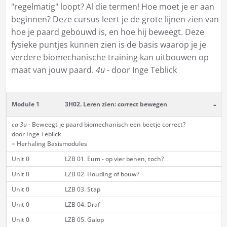
"regelmatig" loopt? Al die termen! Hoe moet je er aan
beginnen? Deze cursus leert je de grote lijnen zien van
hoe je paard gebouwd is, en hoe hij beweegt. Deze
fysieke puntjes kunnen zien is de basis waarop je je
verdere biomechanische training kan uitbouwen op
maat van jouw paard.
4u
- door Inge Teblick
-
Module 1
3H02. Leren zien: correct bewegen
ca 3u -
Beweegt je paard biomechanisch een beetje correct?
door Inge Teblick
= Herhaling Basismodules
Unit 0
LZB 01. Eum - op vier benen, toch?
Unit 0
LZB 02. Houding of bouw?
Unit 0
LZB 03. Stap
Unit 0
LZB 04. Draf
Unit 0
LZB 05. Galop