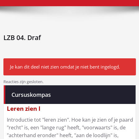
LZB 04. Draf
Je kan dit deel niet zien omdat je niet bent ingelogd.
Reacties zijn gesloten.
Bericht
Cursuskompas
navigatie
Leren zien I
Introductie tot "leren zien". Hoe kan je zien of je paard
"recht" is, een "lange rug" heeft, "voorwaarts" is, de
"achterhand eronder" heeft, "aan de loodlijn" is,