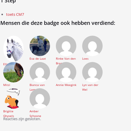
1 Step
toets CM7
Mensen die deze badge ook hebben verdiend:
Eva de Laat
Rinke Van den
Loes
Brande
Elles Koning
Mitzi
Bianca van
Annie Weegink
Lyn van der
Lamoen
Wel
Brigitte
Amber
Ghysels
Schoone
Reacties zijn gesloten.
Bericht