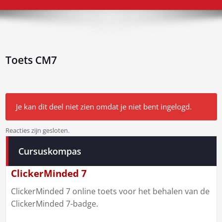
Toets CM7
Je kan dit deel niet zien omdat je niet bent ingelogd.
Reacties zijn gesloten.
Bericht
Cursuskompas
navigatie
ClickerMinded 7
ClickerMinded 7 online toets voor het behalen van de
ClickerMinded 7-badge.