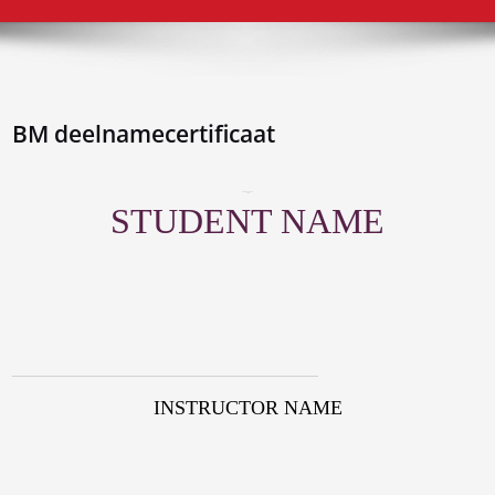
BM deelnamecertificaat
COURSE TITLE
This
STUDENT NAME
INSTRUCTOR NAME