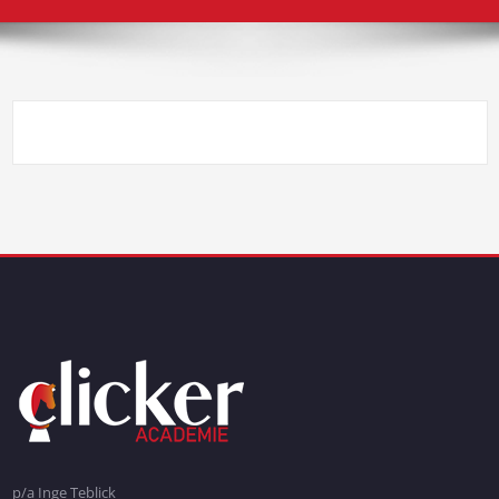
p/a Inge Teblick