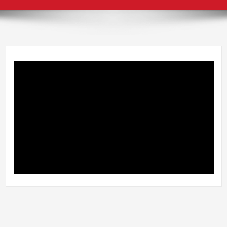
Video
Player