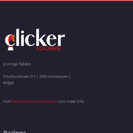
p/a Inge Teblick
Pourbusstraat 2/1 | 2000 Antwerpen |
België
mail
hallo@clickeracademie.be
voor meer info