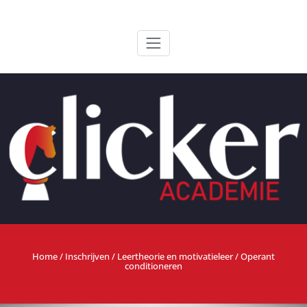
Ga
ClickerAcademie
De meest paardvriendelijke opleiding van de lage landen
naar
de
inhoud
Home
/
Inschrijven
/
Leertheorie en motivatieleer
/ Operant
conditioneren