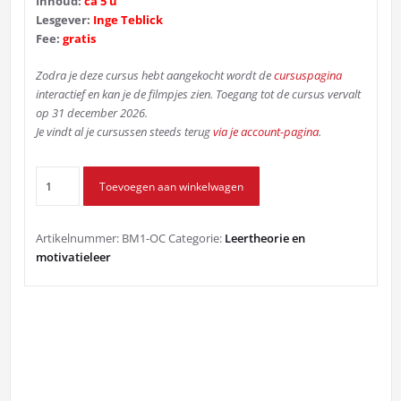
Inhoud:
ca
5 u
Lesgever:
Inge Teblick
Fee:
gratis
Zodra je deze cursus hebt aangekocht wordt de
cursuspagina
interactief en kan je de filmpjes zien. Toegang tot de cursus vervalt
op 31 december 2026.
Je vindt al je cursussen steeds terug
via je account-pagina
.
Operant
Toevoegen aan winkelwagen
conditioneren
aantal
Artikelnummer:
BM1-OC
Categorie:
Leertheorie en
motivatieleer