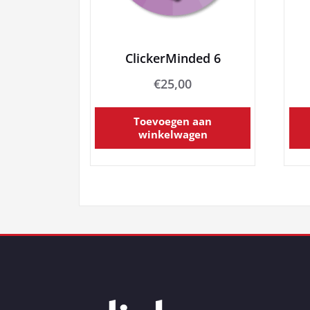
ClickerMinded 6
€
25,00
Toevoegen aan
winkelwagen