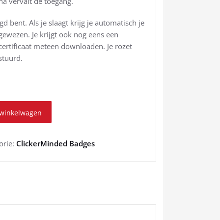
na vervalt de toegang.
d bent. Als je slaagt krijg je automatisch je
ewezen. Je krijgt ook nog eens een
 certificaat meteen downloaden. Je rozet
estuurd.
 winkelwagen
orie:
ClickerMinded Badges