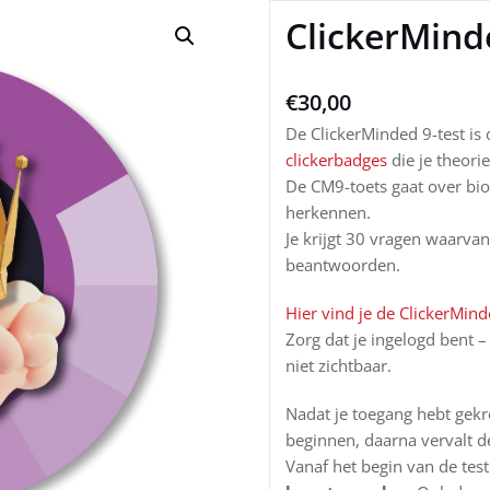
ClickerMind
€
30,00
De ClickerMinded 9-test is 
clickerbadges
die je theori
De CM9-toets gaat over bi
herkennen.
Je krijgt 30 vragen waarva
beantwoorden.
Hier vind je de ClickerMind
Zorg dat je ingelogd bent – 
niet zichtbaar.
Nadat je toegang hebt gekre
beginnen, daarna vervalt d
Vanaf het begin van de tes