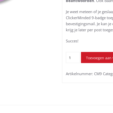
beantwoorden
. Ook daar
Je weet meteen of je geslaag
ClickerMinded 9-badge toeg
bevestigingsmail. Je kan je
krijg je later per post toeg
Succes!
ClickerMinded
Toevoegen aan
9
aantal
Artikelnummer:
CM9
Categ