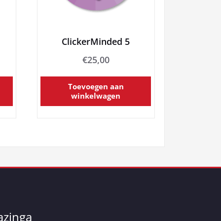
ClickerMinded 5
€
25,00
Toevoegen aan
winkelwagen
azinga