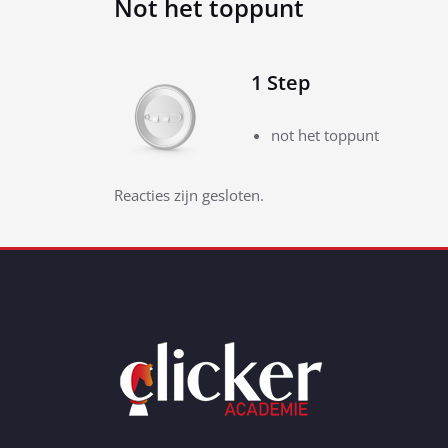
Not het toppunt
1 Step
not het toppunt
Bericht
Reacties zijn gesloten.
navigatie