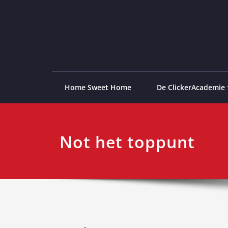
Ga
naar
de
ClickerAcademie
De meest paardvriendelijke opleiding van de lag
inhoud
Home Sweet Home
De ClickerAcademie
Not het toppunt