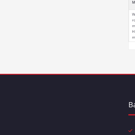
M
W
r
m
H
m
B