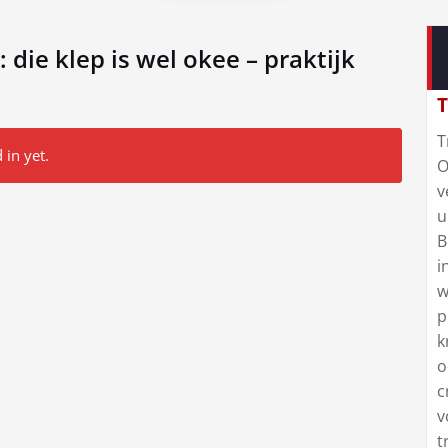
 die klep is wel okee – praktijk
T
T
 in yet.
O
v
u
B
i
w
p
k
o
c
v
t