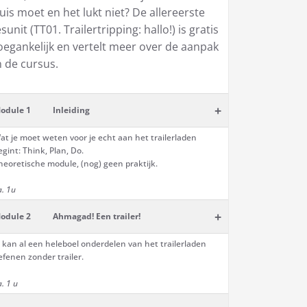
uis moet en het lukt niet? De allereerste
esunit (TT01. Trailertripping: hallo!) is gratis
oegankelijk en vertelt meer over de aanpak
n de cursus.
+
odule 1
Inleiding
at je moet weten voor je echt aan het trailerladen
egint: Think, Plan, Do.
heoretische module, (nog) geen praktijk.
a. 1u
+
odule 2
Ahmagad! Een trailer!
e kan al een heleboel onderdelen van het trailerladen
efenen zonder trailer.
a. 1 u