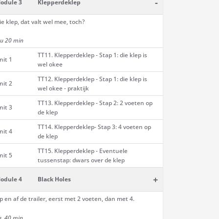
-
odule 3
Klepperdeklep
ie klep, dat valt wel mee, toch?
 u 20 min
TT11. Klepperdeklep - Stap 1: die klep is
nit 1
wel okee
TT12. Klepperdeklep - Stap 1: die klep is
nit 2
wel okee - praktijk
TT13. Klepperdeklep - Stap 2: 2 voeten op
nit 3
de klep
TT14. Klepperdeklep- Stap 3: 4 voeten op
nit 4
de klep
TT15. Klepperdeklep - Eventuele
nit 5
tussenstap: dwars over de klep
+
odule 4
Black Holes
p en af de trailer, eerst met 2 voeten, dan met 4.
a. 40 min