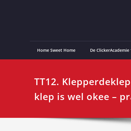
Ga
naar
de
ClickerAcademie
De meest paardvriendelijke opleiding van de lag
inhoud
Home Sweet Home
De ClickerAcademie
TT12. Klepperdeklep 
klep is wel okee – pr