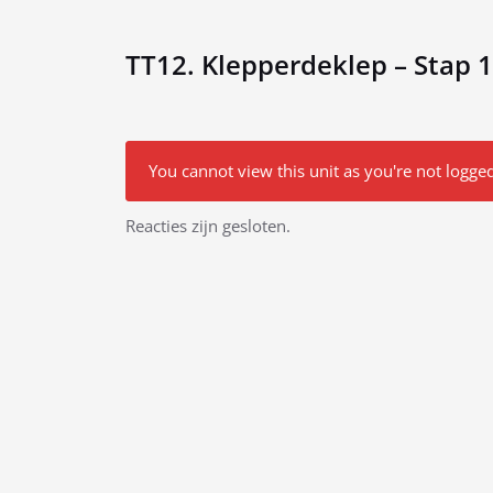
TT12. Klepperdeklep – Stap 1:
You cannot view this unit as you're not logged
Bericht
Reacties zijn gesloten.
navigatie