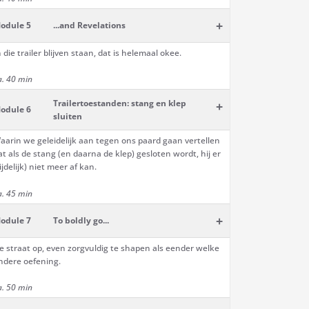
+
odule 5
...and Revelations
n die trailer blijven staan, dat is helemaal okee.
a. 40 min
Trailertoestanden: stang en klep
+
odule 6
sluiten
aarin we geleidelijk aan tegen ons paard gaan vertellen
at als de stang (en daarna de klep) gesloten wordt, hij er
tijdelijk) niet meer af kan.
a. 45 min
+
odule 7
To boldly go...
e straat op, even zorgvuldig te shapen als eender welke
ndere oefening.
a. 50 min