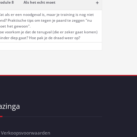
+
odule 8
Als het echt moet
at als er een noodgeval is, maar je training is nog niet
ond? Praktische tips om tegen je paard te zeggen "nu
oet het gewoon".
oe voorkom je dat de terugval (die er zeker gaat komen)
inder diep gaat? Hoe pak je de draad weer op?
azinga
Verkoopsvoorwaarden