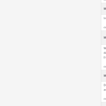
M
I
c
M
W
d
(
c
M
D
a
c