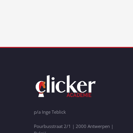
p/a Inge Teblick
Pourbusstraat 2/1 | 2000 Antwerpen |