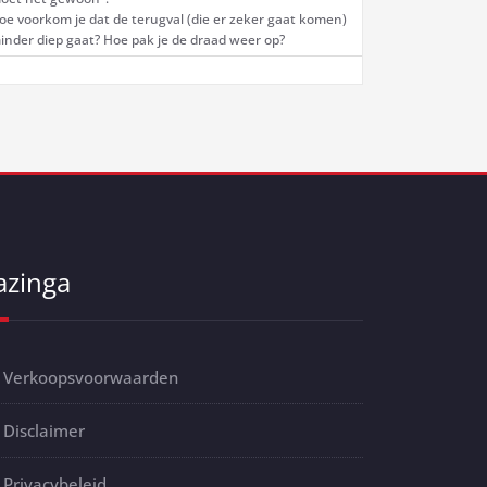
oe voorkom je dat de terugval (die er zeker gaat komen)
inder diep gaat? Hoe pak je de draad weer op?
azinga
Verkoopsvoorwaarden
Disclaimer
Privacybeleid