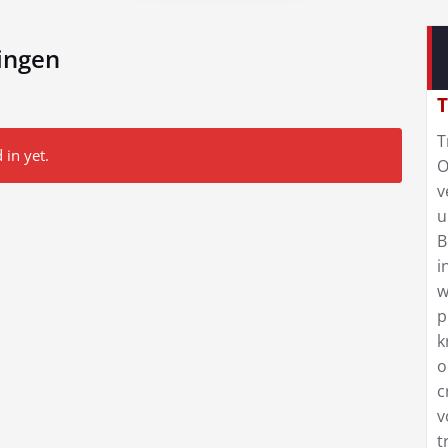
ingen
T
T
 in yet.
O
v
u
B
i
w
p
k
o
c
v
t