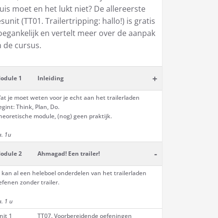
uis moet en het lukt niet? De allereerste
esunit (TT01. Trailertripping: hallo!) is gratis
oegankelijk en vertelt meer over de aanpak
n de cursus.
+
odule 1
Inleiding
at je moet weten voor je echt aan het trailerladen
egint: Think, Plan, Do.
heoretische module, (nog) geen praktijk.
a. 1u
-
odule 2
Ahmagad! Een trailer!
e kan al een heleboel onderdelen van het trailerladen
efenen zonder trailer.
a. 1 u
nit 1
TT07. Voorbereidende oefeningen