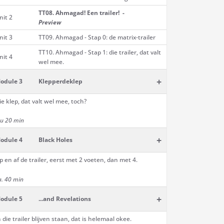
TT08. Ahmagad! Een trailer! -
nit 2
Preview
nit 3
TT09. Ahmagad - Stap 0: de matrix-trailer
TT10. Ahmagad - Stap 1: die trailer, dat valt
nit 4
wel mee.
+
odule 3
Klepperdeklep
ie klep, dat valt wel mee, toch?
 u 20 min
+
odule 4
Black Holes
p en af de trailer, eerst met 2 voeten, dan met 4.
a. 40 min
+
odule 5
...and Revelations
n die trailer blijven staan, dat is helemaal okee.