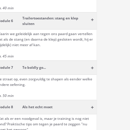
a. 40 min
Trailertoestanden: stang en klep
+
odule 6
sluiten
aarin we geleidelijk aan tegen ons paard gaan vertellen
at als de stang (en daarna de klep) gesloten wordt, hij er
tijdelijk) niet meer af kan.
a. 45 min
+
odule 7
To boldly go...
e straat op, even zorgvuldig te shapen als eender welke
ndere oefening.
a. 50 min
+
odule 8
Als het echt moet
at als er een noodgeval is, maar je training is nog niet
ond? Praktische tips om tegen je paard te zeggen "nu
oet het gewoon".