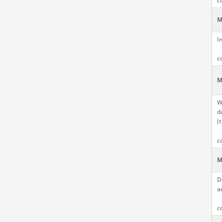
c
M
I
c
M
W
d
(
c
M
D
a
c