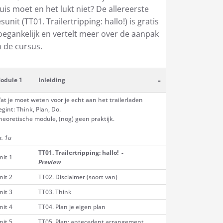
uis moet en het lukt niet? De allereerste
esunit (TT01. Trailertripping: hallo!) is gratis
oegankelijk en vertelt meer over de aanpak
n de cursus.
-
odule 1
Inleiding
at je moet weten voor je echt aan het trailerladen
egint: Think, Plan, Do.
heoretische module, (nog) geen praktijk.
a. 1u
TT01. Trailertripping: hallo! -
nit 1
Preview
nit 2
TT02. Disclaimer (soort van)
nit 3
TT03. Think
nit 4
TT04. Plan je eigen plan
nit 5
TT05. Plan: antecedent arrangement