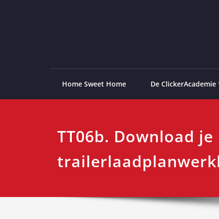
Ga
naar
de
ClickerAcademie
De meest paardvriendelijke opleiding van de lag
inhoud
Home Sweet Home
De ClickerAcademie
TT06b. Download je
trailerlaadplanwer