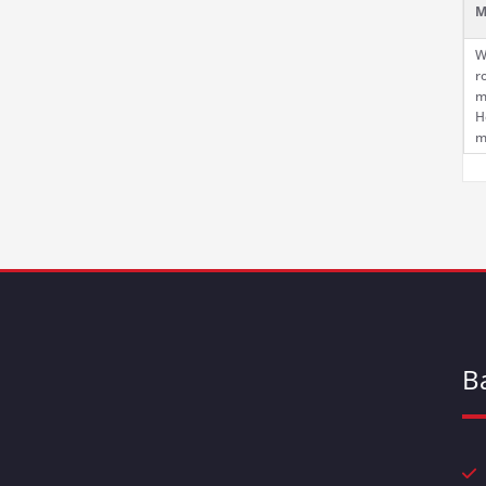
M
W
r
m
H
m
B