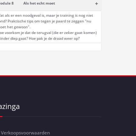
+
odule 8
Als het echt moet
at als er een noodgeval is, maar je training is nog niet
ond? Praktische tips om tegen je paard te zeggen "nu
oet het gewoon".
oe voorkom je dat de terugval (die er zeker gaat komen)
inder diep gaat? Hoe pak je de draad weer op?
azinga
Verkoopsvoorwaarden