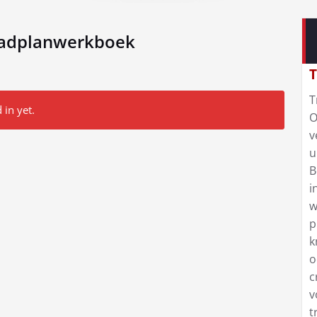
laadplanwerkboek
T
T
 in yet.
O
v
u
B
i
w
p
k
o
c
v
t