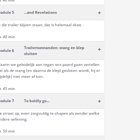
a. 40 min
+
odule 5
...and Revelations
n die trailer blijven staan, dat is helemaal okee.
a. 40 min
Trailertoestanden: stang en klep
+
odule 6
sluiten
aarin we geleidelijk aan tegen ons paard gaan vertellen
at als de stang (en daarna de klep) gesloten wordt, hij er
tijdelijk) niet meer af kan.
a. 45 min
+
odule 7
To boldly go...
e straat op, even zorgvuldig te shapen als eender welke
ndere oefening.
a. 50 min