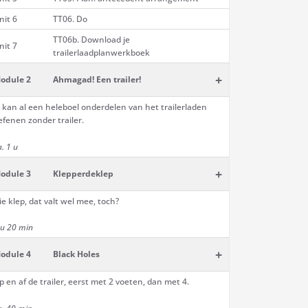
nit 6
TT06. Do
TT06b. Download je
nit 7
trailerlaadplanwerkboek
+
odule 2
Ahmagad! Een trailer!
e kan al een heleboel onderdelen van het trailerladen
efenen zonder trailer.
a. 1 u
+
odule 3
Klepperdeklep
ie klep, dat valt wel mee, toch?
 u 20 min
+
odule 4
Black Holes
p en af de trailer, eerst met 2 voeten, dan met 4.