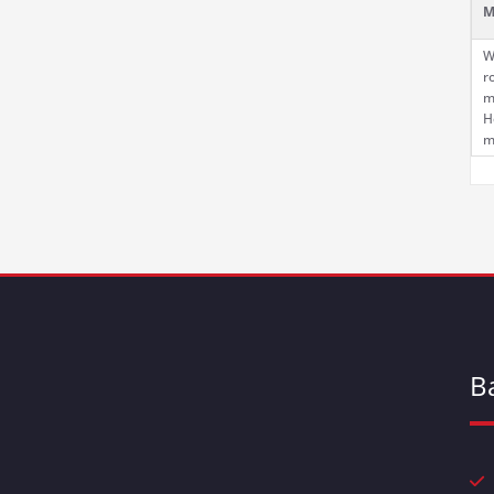
M
W
r
m
H
m
B