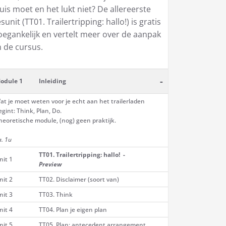
uis moet en het lukt niet? De allereerste
esunit (TT01. Trailertripping: hallo!) is gratis
oegankelijk en vertelt meer over de aanpak
n de cursus.
-
odule 1
Inleiding
at je moet weten voor je echt aan het trailerladen
egint: Think, Plan, Do.
heoretische module, (nog) geen praktijk.
a. 1u
TT01. Trailertripping: hallo! -
nit 1
Preview
nit 2
TT02. Disclaimer (soort van)
nit 3
TT03. Think
nit 4
TT04. Plan je eigen plan
nit 5
TT05. Plan: antecedent arrangement