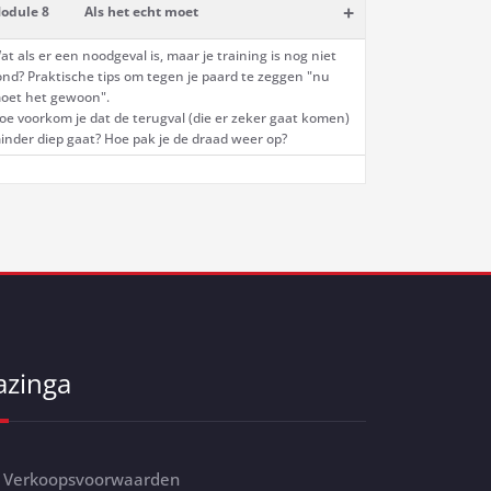
+
odule 8
Als het echt moet
at als er een noodgeval is, maar je training is nog niet
ond? Praktische tips om tegen je paard te zeggen "nu
oet het gewoon".
oe voorkom je dat de terugval (die er zeker gaat komen)
inder diep gaat? Hoe pak je de draad weer op?
azinga
Verkoopsvoorwaarden