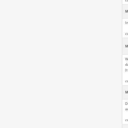
c
M
I
c
M
W
d
(
c
M
D
a
c