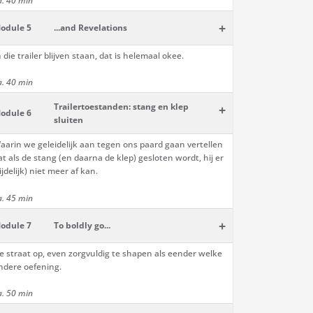
a. 40 min
+
odule 5
...and Revelations
n die trailer blijven staan, dat is helemaal okee.
a. 40 min
Trailertoestanden: stang en klep
+
odule 6
sluiten
aarin we geleidelijk aan tegen ons paard gaan vertellen
at als de stang (en daarna de klep) gesloten wordt, hij er
tijdelijk) niet meer af kan.
a. 45 min
+
odule 7
To boldly go...
e straat op, even zorgvuldig te shapen als eender welke
ndere oefening.
a. 50 min