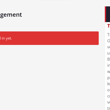
angement
T
T
 in yet.
O
v
u
B
i
w
p
k
o
c
v
t