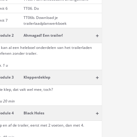
nit 6
TT06. Do
TT06b. Download je
nit 7
trailerlaadplanwerkboek
+
odule 2
Ahmagad! Een trailer!
e kan al een heleboel onderdelen van het trailerladen
efenen zonder trailer.
a. 1 u
+
odule 3
Klepperdeklep
ie klep, dat valt wel mee, toch?
 u 20 min
+
odule 4
Black Holes
p en af de trailer, eerst met 2 voeten, dan met 4.