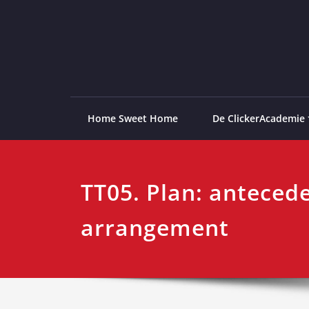
Ga
naar
de
ClickerAcademie
De meest paardvriendelijke opleiding van de lag
inhoud
Home Sweet Home
De ClickerAcademie
TT05. Plan: anteced
arrangement